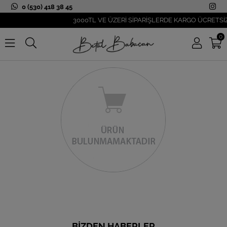
0 (530) 418 38 45
3000TL VE ÜZERİ SİPARİŞLERDE KARGO ÜCRETSİZ
0
BIZDEN HABERLER