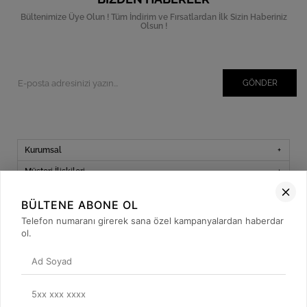
Bültenimize Üye Olun ! Tüm İndirim ve Fırsatlardan İlk Sizin Haberiniz
Olsun !
GÖNDER
Kurumsal
Müşteri İlişkileri
Yardım
BÜLTENE ABONE OL
Kargo Takibi
Telefon numaranı girerek sana özel kampanyalardan haberdar
ol.
Sosyal Medya