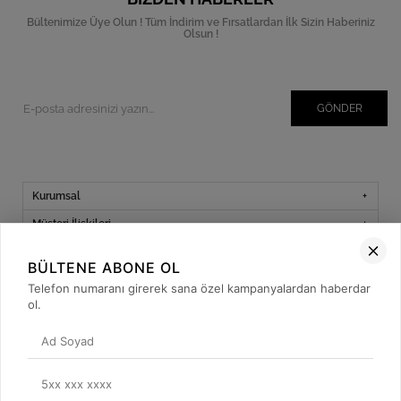
Bültenimize Üye Olun ! Tüm İndirim ve Fırsatlardan İlk Sizin Haberiniz
Olsun !
GÖNDER
Kurumsal
Müşteri İlişkileri
Yardım
BÜLTENE ABONE OL
Kargo Takibi
Telefon numaranı girerek sana özel kampanyalardan haberdar
ol.
Sosyal Medya