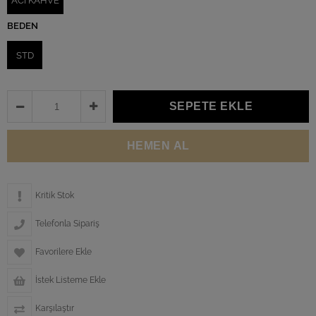
ACI KAHVE
BEDEN
STD
Kritik Stok
Telefonla Sipariş
Favorilere Ekle
İstek Listeme Ekle
Karşılaştır