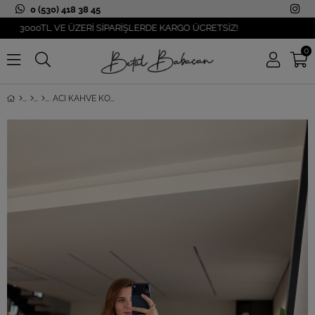
0 (530) 418 38 45
000TL VE ÜZERİ SİPARİŞLERDE KARGO ÜCRETSİZ!
0
ACI KAHVE KOL KATLAMALI TRIKO KAZAK