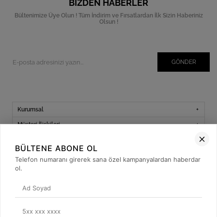
BIZDEN HABERLER
Bültenimize Üye Olun ! Tüm İndirim ve Fırsatlardan İlk Sizin Haberiniz
Olsun !
GÖNDER
Kurumsal
Müşteri İlişkileri
Yardım
BÜLTENE ABONE OL
Kargo Takibi
Telefon numaranı girerek sana özel kampanyalardan haberdar
ol.
Sosyal Medya