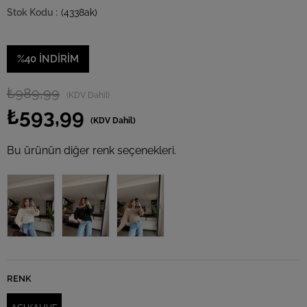
(4338ak)
%
40
İNDIRIM
₺989,99
(KDV Dahil)
₺593,99
(KDV Dahil)
Bu ürünün diğer renk seçenekleri.
Tükendi
Tükendi
Tükendi
RENK