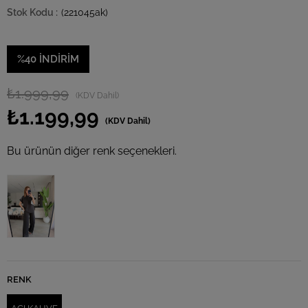
(221045ak)
%
40
İNDIRIM
₺1.999,99
(KDV Dahil)
₺1.199,99
(KDV Dahil)
Bu ürünün diğer renk seçenekleri.
RENK