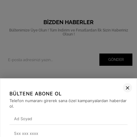
BIZDEN HABERLER
Bültenimize Üye Olun ! Tüm İndirim ve Fırsatlardan İlk Sizin Haberiniz
Olsun !
GÖNDER
Kurumsal
BÜLTENE ABONE OL
Müşteri İlişkileri
Telefon numaranı girerek sana özel kampanyalardan haberdar
ol.
Yardım
Kargo Takibi
Sosyal Medya