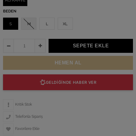
ACI KAHVE
BEDEN
S
M
L
XL
GELDİĞİNDE HABER VER
Kritik Stok
Telefonla Sipariş
Favorilere Ekle