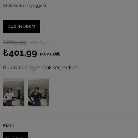
(17093ak)
%
40
İNDIRIM
₺669,99
(KDV Dahil)
₺401,99
(KDV Dahil)
Bu ürünün diğer renk seçenekleri.
Tükendi
RENK