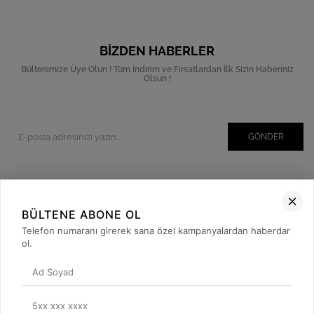
BIZDEN HABERLER
Bültenimize Üye Olun ! Tüm İndirim ve Fırsatlardan İlk Sizin Haberiniz
Olsun !
GÖNDER
Kurumsal
BÜLTENE ABONE OL
Müşteri İlişkileri
Telefon numaranı girerek sana özel kampanyalardan haberdar
ol.
Yardım
Kargo Takibi
Sosyal Medya