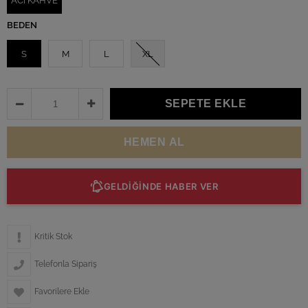
ACI KAHVE
BEDEN
S
M
L
XL
GELDİĞİNDE HABER VER
Kritik Stok
Telefonla Sipariş
Favorilere Ekle