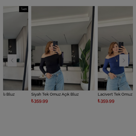
%40
İndirim
%40İndirim
Siyah Tek Omuz Açık Bluz
Lacivert Tek Omuz Açık Bluz
₺359,99
₺359,99