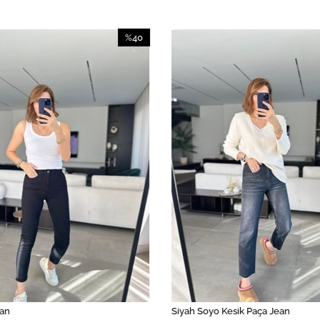
%40
İndirim
%40İndirim
ean
Siyah Soyo Kesik Paça Jean