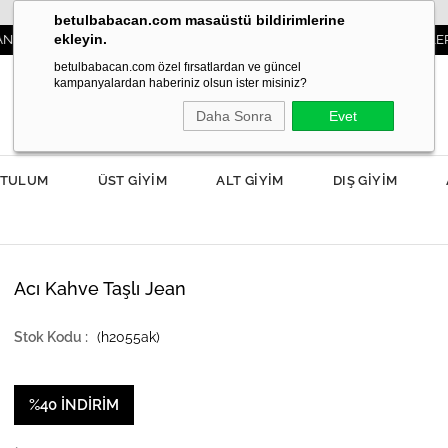
betulbabacan.com masaüstü bildirimlerine
ekleyin.
ZDA!
3000TL VE ÜZERİ SİPARİŞLERDE KARG
betulbabacan.com özel fırsatlardan ve güncel
kampanyalardan haberiniz olsun ister misiniz?
Daha Sonra
Evet
TULUM
ÜST GİYİM
ALT GİYİM
DIŞ GİYİM
Acı Kahve Taşlı Jean
(h2055ak)
%
40
İNDIRIM