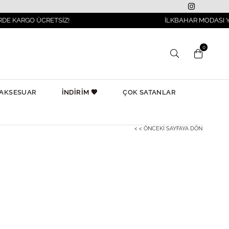
O ÜCRETSİZ!
İLKBAHAR MODASI YANIBAŞIN
0
AKSESUAR
İNDİRİM 💖
ÇOK SATANLAR
< < ÖNCEKI SAYFAYA DÖN