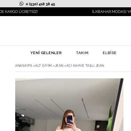
0 (530) 418 38 45
 ÜCRETSİZ!
İLKBAHAR MODASI YANIBAŞINI
YENİ GELENLER
TAKIM
ELBİSE
ANASAYFA
>
ALT GİYİM
>
JEAN
>
ACI KAHVE TAŞLI JEAN