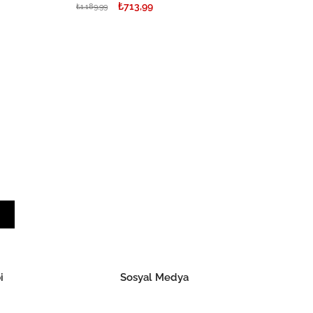
₺713,99
₺1.189,99
i
Sosyal Medya