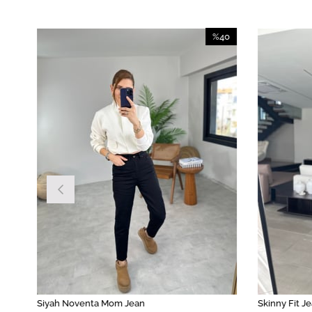
40
%40
irim
İndirim
İndirim
%40İndirim
Siyah Noventa Mom Jean
Skinny Fit J