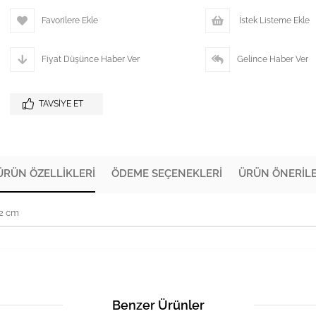
Favorilere Ekle
İstek Listeme Ekle
Fiyat Düşünce Haber Ver
Gelince Haber Ver
TAVSIYE ET
ÜRÜN ÖZELLIKLERI
ÖDEME SEÇENEKLERI
ÜRÜN ÖNERILE
72 cm
Benzer Ürünler