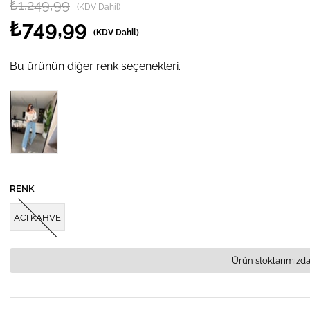
₺1.249,99
(KDV Dahil)
₺749,99
(KDV Dahil)
Bu ürünün diğer renk seçenekleri.
RENK
ACI KAHVE
Ürün stoklarımızda