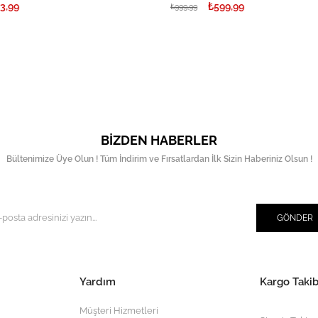
3,99
₺599,99
₺999,99
BIZDEN HABERLER
Bültenimize Üye Olun ! Tüm İndirim ve Fırsatlardan İlk Sizin Haberiniz Olsun !
GÖNDER
Yardım
Kargo Takib
Müşteri Hizmetleri