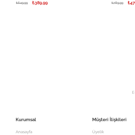
₺389,99
₺47
₺649,99
₺789,99
Kurumsal
Müşteri İlişkileri
Anasayfa
Üyelik