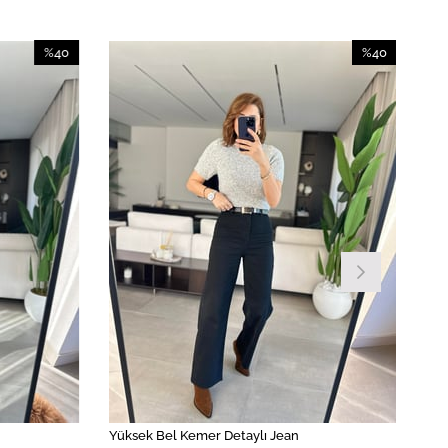
%40
%40
İndirim
İndirim
%40İndirim
%40İndirim
Yüksek Bel Kemer Detaylı Jean