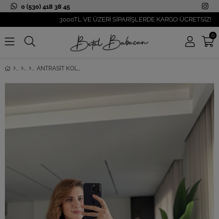
0 (530) 418 38 45
3000TL VE ÜZERİ SİPARİŞLERDE KARGO ÜCRETSİZ!
0
ANTRASIT KOLSUZ DÜĞMELI TRIKO