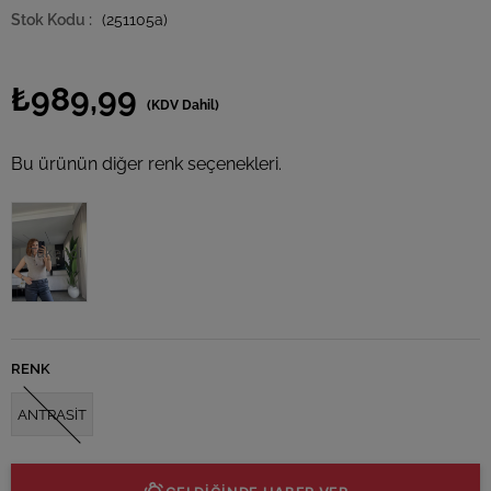
(251105a)
₺989,99
(KDV Dahil)
Bu ürünün diğer renk seçenekleri.
Tükendi
RENK
ANTRASİT