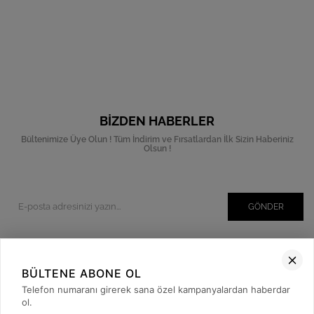
BIZDEN HABERLER
Bültenimize Üye Olun ! Tüm İndirim ve Fırsatlardan İlk Sizin Haberiniz
Olsun !
GÖNDER
BÜLTENE ABONE OL
Kurumsal
Telefon numaranı girerek sana özel kampanyalardan haberdar
Müşteri İlişkileri
ol.