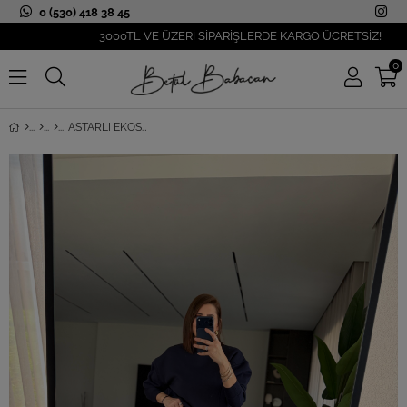
0 (530) 418 38 45
3000TL VE ÜZERİ SİPARİŞLERDE KARGO ÜCRETSİZ!
0
ASTARLI EKOSELI ETEK