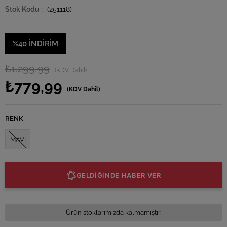
(251118)
%
40
İNDIRIM
₺1.299,99
(KDV Dahil)
₺779,99
(KDV Dahil)
RENK
MAVİ
GELDİĞİNDE HABER VER
Ürün stoklarımızda kalmamıştır.