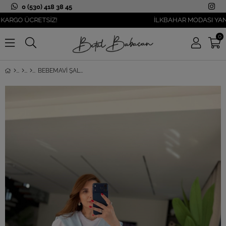
0 (530) 418 38 45
O ÜCRETSİZ!
İLKBAHAR MODASI YANIBAŞI
0
BEBEMAVI ŞAL GÖRÜNÜMLÜ T-SHIRT