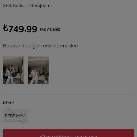
(261046bm)
₺749,99
(KDV Dahil)
Bu ürünün diğer renk seçenekleri.
Tükendi
Tükendi
RENK
BEBE MAVİ