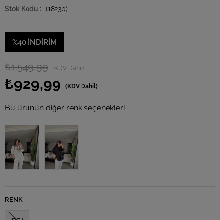
(1823b)
%
40
İNDIRIM
₺1.549,99
(KDV Dahil)
₺929,99
(KDV Dahil)
Bu ürünün diğer renk seçenekleri.
Tükendi
RENK