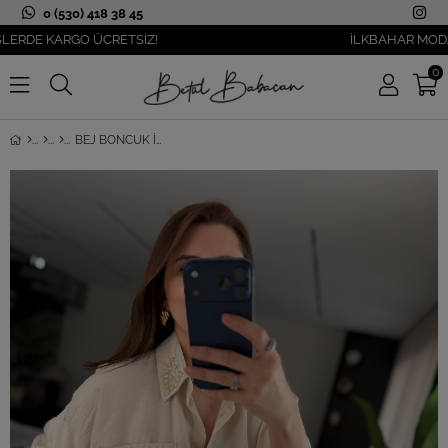
0 (530) 418 38 45
E KARGO ÜCRETSİZ!
İLKBAHAR MODASI YAN
0
BEJ BONCUK İŞLEMELI CEPLI GÖMLEK