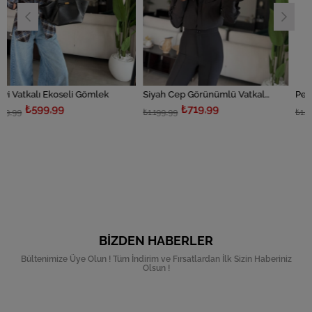
li Gömlek
Siyah Cep Görünümlü Vatkalı Gömlek
₺719,99
₺719,99
₺1.199,99
₺1.199,99
BIZDEN HABERLER
Bültenimize Üye Olun ! Tüm İndirim ve Fırsatlardan İlk Sizin Haberiniz
Olsun !