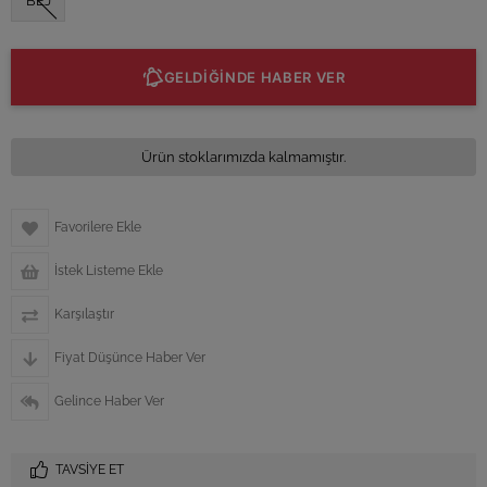
BEJ
GELDİĞİNDE HABER VER
Ürün stoklarımızda kalmamıştır.
Favorilere Ekle
İstek Listeme Ekle
Karşılaştır
Fiyat Düşünce Haber Ver
Gelince Haber Ver
TAVSIYE ET