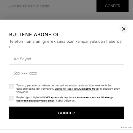
GÖNDER
BÜLTENE ABONE OL
Kurumsal
Telefon numaranı girerek sana özel kampanyalardan haberdar
Müşteri İlişkileri
ol.
Yardım
Kargo Takibi
Sosyal Medya
Tanıtım, pazarlama, reklam ve benzeri amaçlarla tarafıma ticari elektronik ileti
gönderilmesine izin veriyorum.
'ni okudum onay
Elektronik Ticari İleti Aydınlatma Metni
veriyorum.
Paylaştığım bilgilerin
KVKK kapsamında tarafınızca korunmasını, sms ve WhatsApp
kabul ediyorum.
üzerinden bilgilendirmeleri almayı
GÖNDER
© 2019
betulbabacan
.com
- Tüm Hakları Saklıdır.
Anasayfa
Favorilerim
Sepetim
Üye Girişi