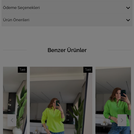
Ödeme Seçenekleri
Ürün Önerileri
Benzer Ürünler
%40
%40
İndirim
İndirim
İ
%40İndirim
%40İndirim
%