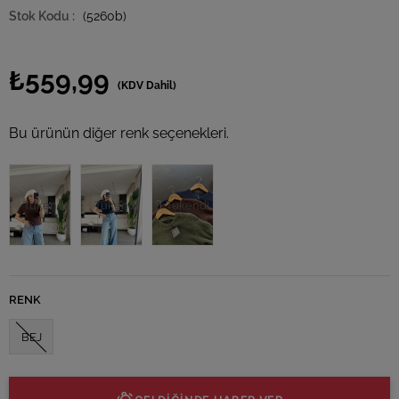
(5260b)
₺559,99
(KDV Dahil)
Bu ürünün diğer renk seçenekleri.
Tükendi
Tükendi
Tükendi
RENK
BEJ