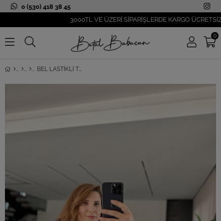
0 (530) 418 38 45
3000TL VE ÜZERİ SİPARİŞLERDE KARGO ÜCRETSİZ!
0
BEL LASTIKLI TORBA CEPLI YAKA KÜRK CEKET