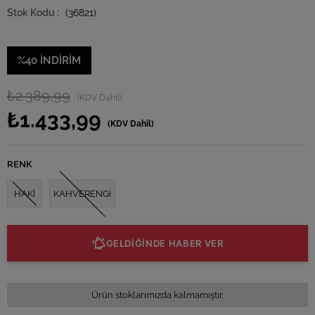
(36821)
%
40
İNDIRIM
₺2.389,99
(KDV Dahil)
₺1.433,99
(KDV Dahil)
RENK
HAKİ
KAHVERENGİ
GELDİĞİNDE HABER VER
Ürün stoklarımızda kalmamıştır.