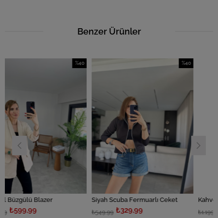
Benzer Ürünler
%40
%40
İndirim
İndirim
%40İndirim
%40İndirim
azer
Siyah Scuba Fermuarlı Ceket
₺329,99
₺719,99
₺549,99
₺1.199,99