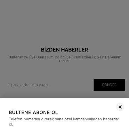
BIZDEN HABERLER
Bültenimize Üye Olun ! Tüm İndirim ve Fırsatlardan İlk Sizin Haberiniz
Olsun !
GÖNDER
BÜLTENE ABONE OL
Kurumsal
Telefon numaranı girerek sana özel kampanyalardan haberdar
Müşteri İlişkileri
ol.