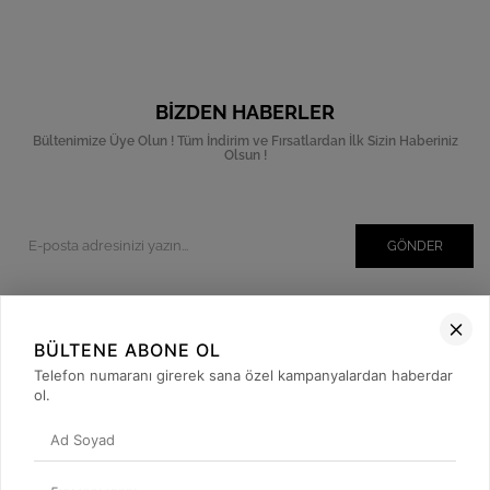
BIZDEN HABERLER
Bültenimize Üye Olun ! Tüm İndirim ve Fırsatlardan İlk Sizin Haberiniz
Olsun !
GÖNDER
BÜLTENE ABONE OL
Kurumsal
Telefon numaranı girerek sana özel kampanyalardan haberdar
Müşteri İlişkileri
ol.
Yardım
Kargo Takibi
Sosyal Medya