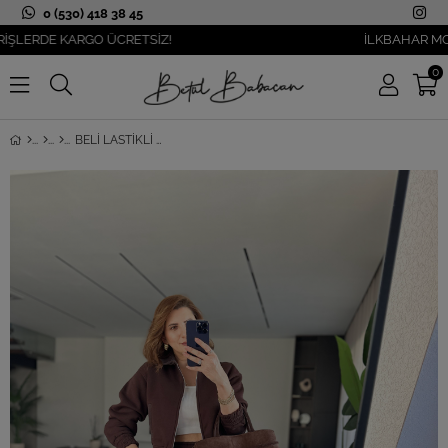
0 (530) 418 38 45
RDE KARGO ÜCRETSİZ!
İLKBAHAR MODASI 
0
BELI LASTIKLI YANI ŞERITLI TAKIM