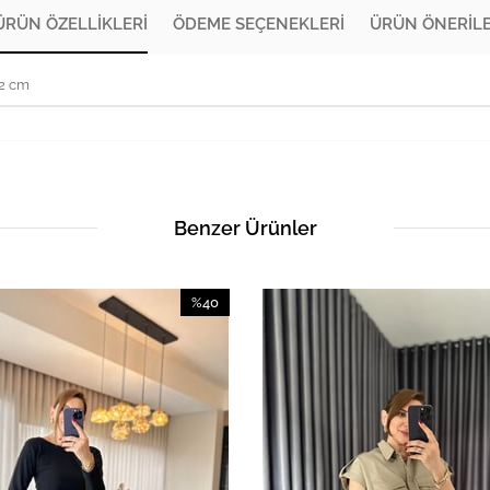
ÜRÜN ÖZELLIKLERI
ÖDEME SEÇENEKLERI
ÜRÜN ÖNERILE
72 cm
Benzer Ürünler
%40
İndirim
%40İndirim