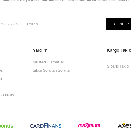
GÖNDER
Yardım
Kargo Takib
Müşteri Hizmetleri
Sipariş Takip
si
Sıkça Sorulan Sorular
arı
olitikası