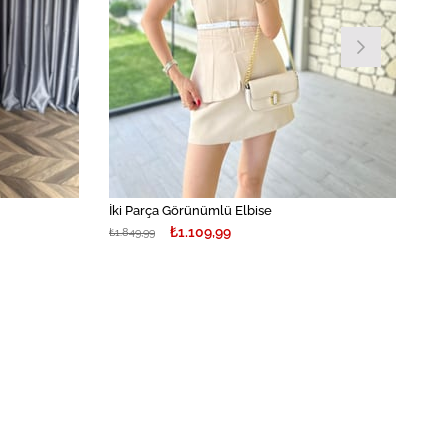
İki Parça Görünümlü Elbise
₺1.109,99
₺1.849,99