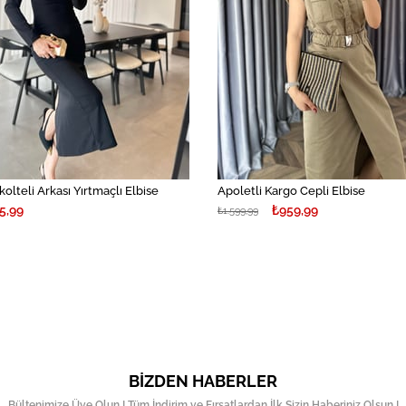
kolteli Arkası Yırtmaçlı Elbise
Apoletli Kargo Cepli Elbise
5,99
₺959,99
₺1.599,99
BIZDEN HABERLER
Bültenimize Üye Olun ! Tüm İndirim ve Fırsatlardan İlk Sizin Haberiniz Olsun !