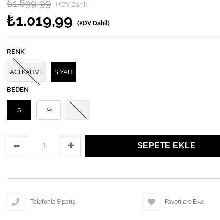
₺1.699,99
(KDV Dahil)
₺1.019,99
(KDV Dahil)
RENK
ACI KAHVE
SİYAH
BEDEN
S
M
L
Telefonla Sipariş
Favorilere Ekle