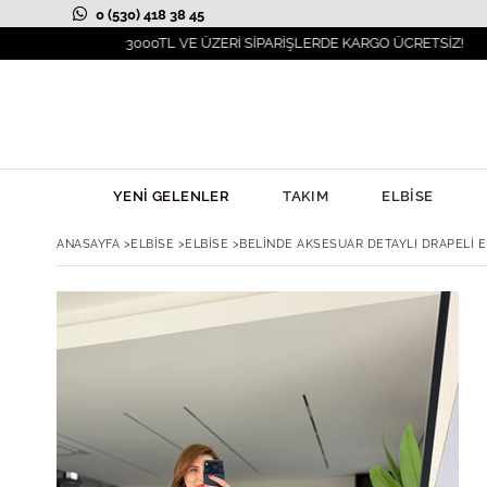
0 (530) 418 38 45
3000TL VE ÜZERİ SİPARİŞLERDE KARGO ÜCRETSİZ!
YENİ GELENLER
TAKIM
ELBİSE
ANASAYFA
>
ELBİSE
>
ELBİSE
>
BELINDE AKSESUAR DETAYLI DRAPELI E