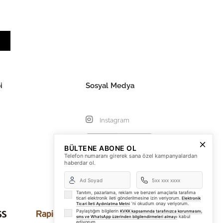
i
Sosyal Medya
Instagram
BÜLTENE ABONE OL
Telefon numaranı girerek sana özel kampanyalardan
haberdar ol.
Tanıtım, pazarlama, reklam ve benzeri amaçlarla tarafıma
ticari elektronik ileti gönderilmesine izin veriyorum.
Elektronik
'ni okudum onay veriyorum.
Ticari İleti Aydınlatma Metni
Paylaştığım bilgilerin
KVKK kapsamında tarafınızca korunmasını,
kabul
sms ve WhatsApp üzerinden bilgilendirmeleri almayı
ediyorum.