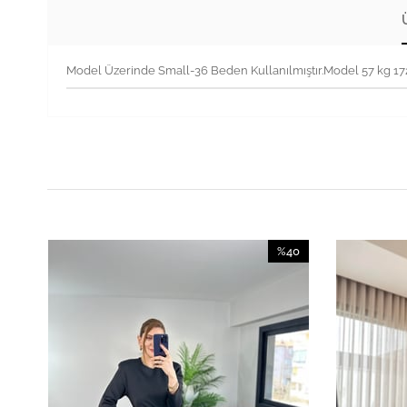
Model Üzerinde Small-36 Beden Kullanılmıştır.Model 57 kg 1
40
%40
irim
İndirim
İndirim
%40İndirim