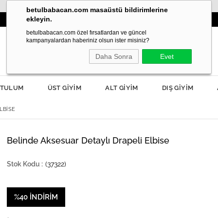
betulbabacan.com masaüstü bildirimlerine
ekleyin.
İLKBAHAR MODASI YANIBAŞINIZDA!
betulbabacan.com özel fırsatlardan ve güncel
kampanyalardan haberiniz olsun ister misiniz?
Daha Sonra
Evet
TULUM
ÜST GİYİM
ALT GİYİM
DIŞ GİYİM
LBISE
Belinde Aksesuar Detaylı Drapeli Elbise
(37322)
%
40
İNDIRIM