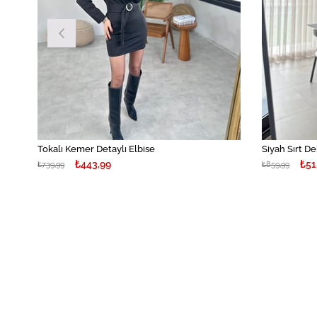
Tokalı Kemer Detaylı Elbise
Siyah Sırt De
₺443,99
₺51
₺739,99
₺859,99