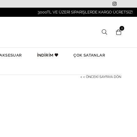
3000TL VE ÜZERİ SİPARİŞLERDE KARGO ÜCRETSİZ!
0
AKSESUAR
İNDİRİM 💖
ÇOK SATANLAR
< < ÖNCEKI SAYFAYA DÖN