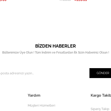
BIZDEN HABERLER
Bültenimize Üye Olun ! Tüm İndirim ve Fırsatlardan İlk Sizin Haberiniz Olsun !
GÖNDER
Yardım
Kargo Takib
Müşteri Hizmetleri
Sipariş Takip