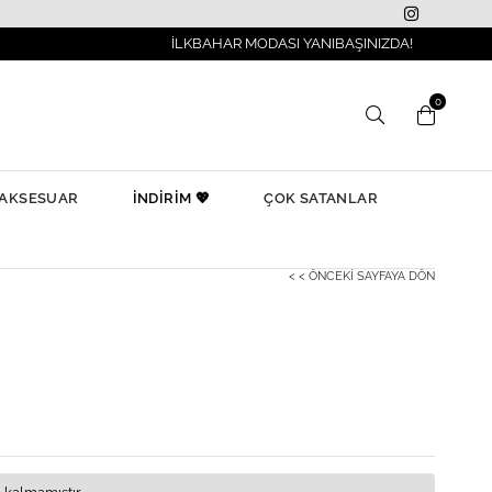
İLKBAHAR MODASI YANIBAŞINIZDA!
0
AKSESUAR
İNDİRİM 💖
ÇOK SATANLAR
< < ÖNCEKI SAYFAYA DÖN