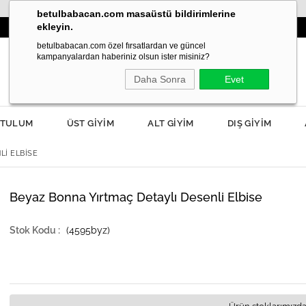
betulbabacan.com masaüstü bildirimlerine
ekleyin.
3000TL VE ÜZERİ SİPARİŞLERDE KARGO ÜCRETSİZ!
betulbabacan.com özel fırsatlardan ve güncel
kampanyalardan haberiniz olsun ister misiniz?
Daha Sonra
Evet
TULUM
ÜST GİYİM
ALT GİYİM
DIŞ GİYİM
LI ELBISE
Beyaz Bonna Yırtmaç Detaylı Desenli Elbise
(4595byz)