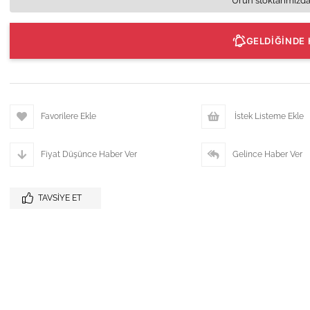
Ürün stoklarımızda
GELDİĞİNDE 
Favorilere Ekle
İstek Listeme Ekle
Fiyat Düşünce Haber Ver
Gelince Haber Ver
TAVSIYE ET