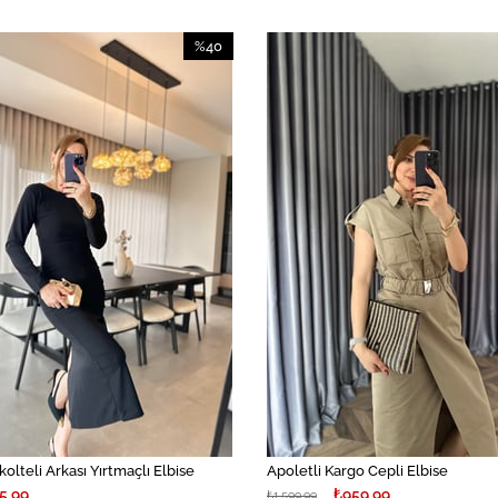
%40
İndirim
%40İndirim
kolteli Arkası Yırtmaçlı Elbise
Apoletli Kargo Cepli Elbise
5,99
₺959,99
₺1.599,99