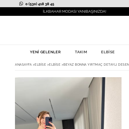
0 (530) 418 38 45
İLKBAHAR MODASI YANIBAŞINIZDA!
YENİ GELENLER
TAKIM
ELBİSE
ANASAYFA
>
ELBİSE
>
ELBİSE
>
BEYAZ BONNA YIRTMAÇ DETAYLI DESEN