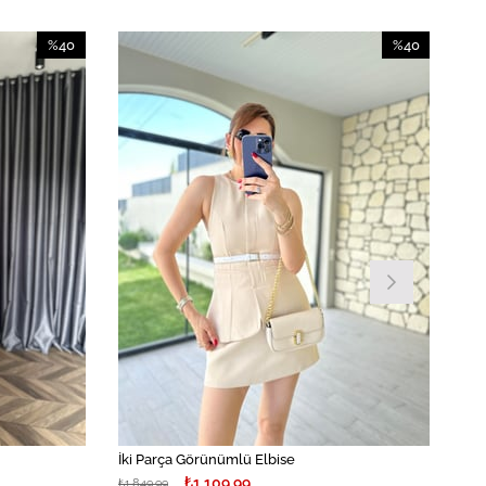
%40
%40
İndirim
İndirim
%40İndirim
%40İndirim
İki Parça Görünümlü Elbise
₺1.109,99
₺1.849,99