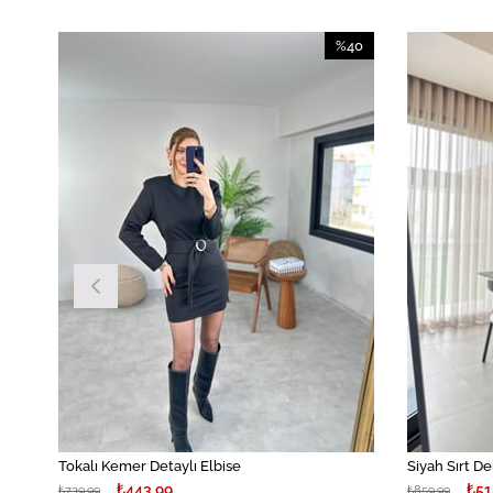
40
%40
irim
İndirim
İndirim
%40İndirim
Tokalı Kemer Detaylı Elbise
Siyah Sırt De
₺443,99
₺51
₺739,99
₺859,99