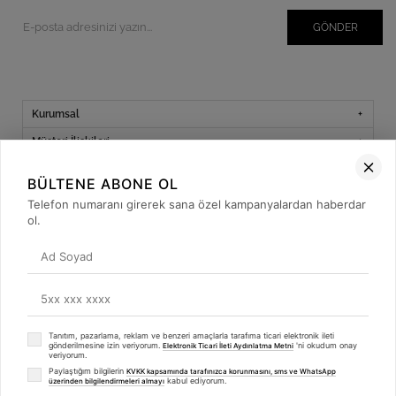
GÖNDER
Kurumsal
Müşteri İlişkileri
Yardım
BÜLTENE ABONE OL
Kargo Takibi
Telefon numaranı girerek sana özel kampanyalardan haberdar
ol.
Sosyal Medya
Tanıtım, pazarlama, reklam ve benzeri amaçlarla tarafıma ticari elektronik ileti
© 2019
betulbabacan
.com
- Tüm Hakları Saklıdır.
gönderilmesine izin veriyorum.
'ni okudum onay
Elektronik Ticari İleti Aydınlatma Metni
veriyorum.
Paylaştığım bilgilerin
KVKK kapsamında tarafınızca korunmasını, sms ve WhatsApp
kabul ediyorum.
üzerinden bilgilendirmeleri almayı