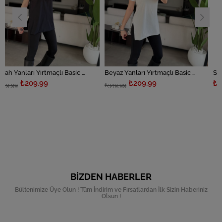
Siyah Yanları Yırtmaçlı Basic T-shirt
Beyaz Yanları Yırtmaçlı Basic T-shirt
Siyah Versa Bas
,99
₺209,99
₺279,99
₺349,99
BIZDEN HABERLER
Bültenimize Üye Olun ! Tüm İndirim ve Fırsatlardan İlk Sizin Haberiniz
Olsun !