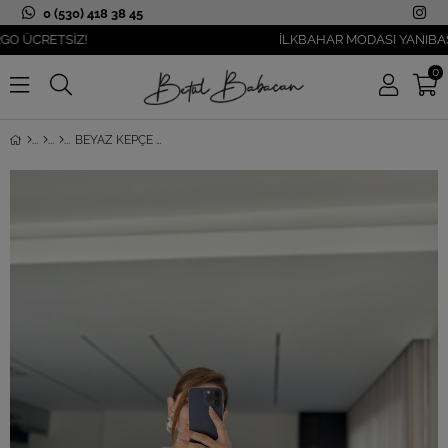
0 (530) 418 38 45
CRETSİZ!
İLKBAHAR MODASI YANIBAŞINIZ
0
BEYAZ KEPÇE YAKA T-SHIRT