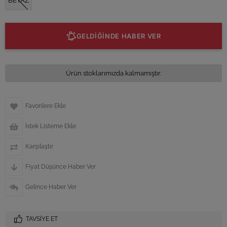
BEYAZ
GELDİĞİNDE HABER VER
Ürün stoklarımızda kalmamıştır.
Favorilere Ekle
İstek Listeme Ekle
Karşılaştır
Fiyat Düşünce Haber Ver
Gelince Haber Ver
TAVSIYE ET