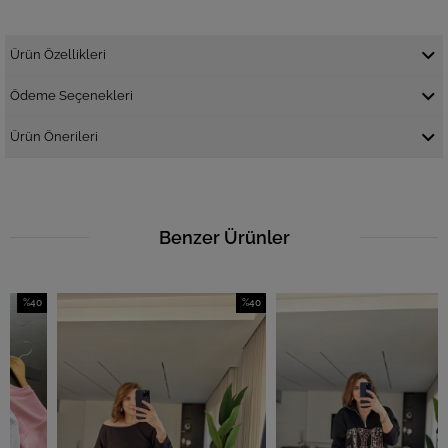
Ürün Özellikleri
Ödeme Seçenekleri
Ürün Önerileri
Benzer Ürünler
40
%40
%40
irim
İndirim
İndir
İndirim
%40İndirim
%40İn