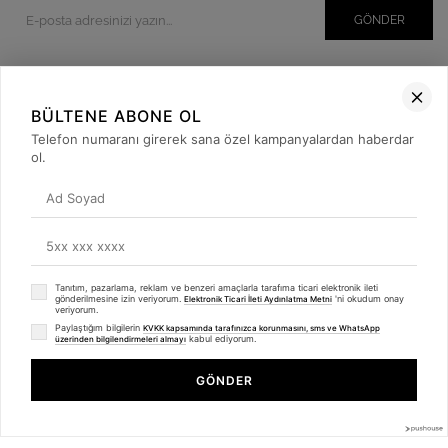
GÖNDER
BÜLTENE ABONE OL
Kurumsal
Telefon numaranı girerek sana özel kampanyalardan haberdar
Müşteri İlişkileri
ol.
Yardım
Kargo Takibi
Sosyal Medya
Tanıtım, pazarlama, reklam ve benzeri amaçlarla tarafıma ticari elektronik ileti
gönderilmesine izin veriyorum.
'ni okudum onay
Elektronik Ticari İleti Aydınlatma Metni
veriyorum.
Paylaştığım bilgilerin
KVKK kapsamında tarafınızca korunmasını, sms ve WhatsApp
kabul ediyorum.
üzerinden bilgilendirmeleri almayı
GÖNDER
© 2019
betulbabacan
.com
- Tüm Hakları Saklıdır.
Anasayfa
Favorilerim
Sepetim
Üye Girişi