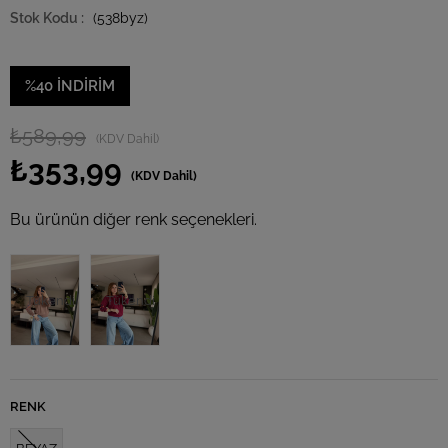
(538byz)
%
40
İNDIRIM
₺589,99
(KDV Dahil)
₺353,99
(KDV Dahil)
Bu ürünün diğer renk seçenekleri.
Tükendi
Tükendi
RENK