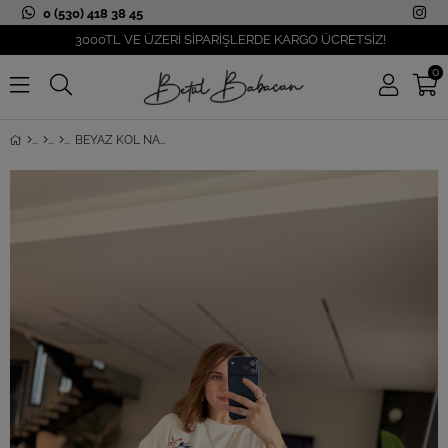
0 (530) 418 38 45
3000TL VE ÜZERİ SİPARİŞLERDE KARGO ÜCRETSİZ!
0
BEYAZ KOL NAKIŞLI SWEAT