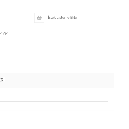
İstek Listeme Ekle
r Ver
RI