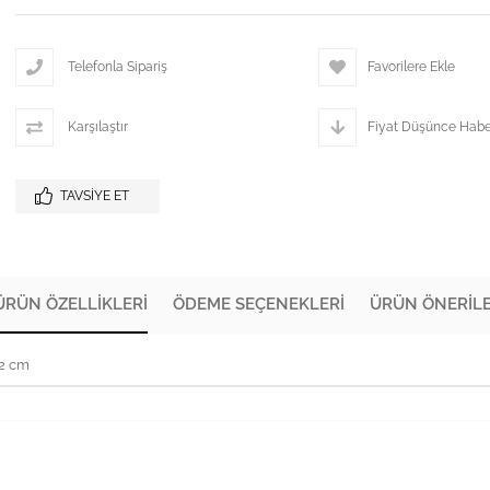
Telefonla Sipariş
Favorilere Ekle
Karşılaştır
Fiyat Düşünce Habe
TAVSIYE ET
ÜRÜN ÖZELLIKLERI
ÖDEME SEÇENEKLERI
ÜRÜN ÖNERILE
72 cm