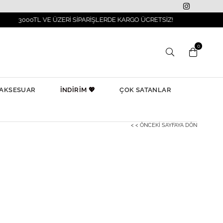
0TL VE ÜZERİ SİPARİŞLERDE KARGO ÜCRETSİZ!
0
AKSESUAR
İNDİRİM 💖
ÇOK SATANLAR
< < ÖNCEKI SAYFAYA DÖN