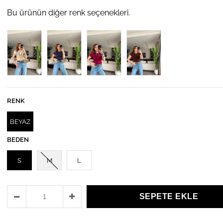
Bu ürünün diğer renk seçenekleri.
Tükendi
Tükendi
RENK
BEYAZ
BEDEN
S
M
L