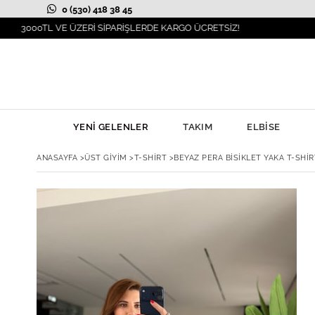
0 (530) 418 38 45
TL VE ÜZERİ SİPARİŞLERDE KARGO ÜCRETSİZ!
YENİ GELENLER
TAKIM
ELBİSE
ANASAYFA
>
ÜST GİYİM
>
T-SHİRT
>
BEYAZ PERA BISIKLET YAKA T-SHIR