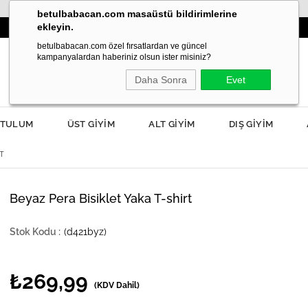
betulbabacan.com masaüstü bildirimlerine
ekleyin.
İLKBAHAR MODASI YANIBAŞINIZDA!
300
betulbabacan.com özel fırsatlardan ve güncel
kampanyalardan haberiniz olsun ister misiniz?
Daha Sonra
Evet
TULUM
ÜST GİYİM
ALT GİYİM
DIŞ GİYİM
T
Beyaz Pera Bisiklet Yaka T-shirt
(d421byz)
₺269,99
(KDV Dahil)