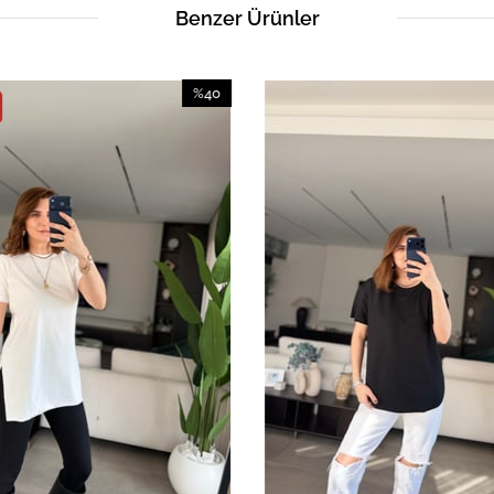
Benzer Ürünler
%40
İndirim
%40İndirim