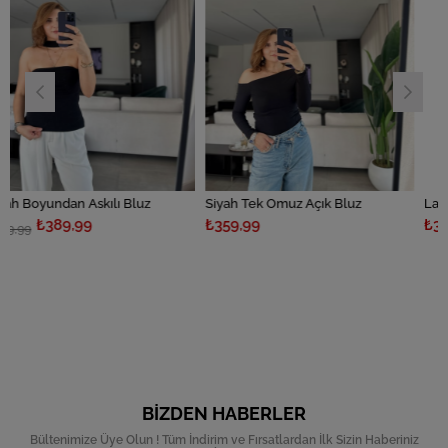
kılı Bluz
Siyah Tek Omuz Açık Bluz
Lacivert Tek Omuz 
₺359,99
₺359,99
BIZDEN HABERLER
Bültenimize Üye Olun ! Tüm İndirim ve Fırsatlardan İlk Sizin Haberiniz