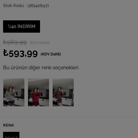
(26140byz)
%
40
İNDIRIM
₺989,99
(KDV Dahil)
₺593,99
(KDV Dahil)
Bu ürünün diğer renk seçenekleri.
Tükendi
Tükendi
Tükendi
RENK