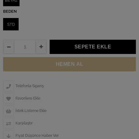
BEYAZ
BEDEN
STD
Telefonla Sipariş
Favorilere Ekle
İstek Listeme Ekle
Karşılaştır
Fiyat Düşünce Haber Ver