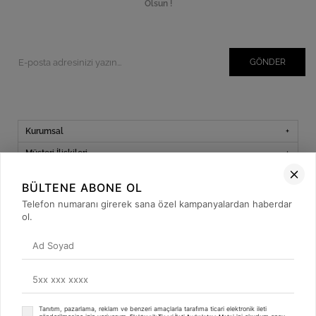
Olsun !
GÖNDER
Kurumsal
Müşteri İlişkileri
Yardım
BÜLTENE ABONE OL
Kargo Takibi
Telefon numaranı girerek sana özel kampanyalardan haberdar
ol.
Sosyal Medya
Tanıtım, pazarlama, reklam ve benzeri amaçlarla tarafıma ticari elektronik ileti