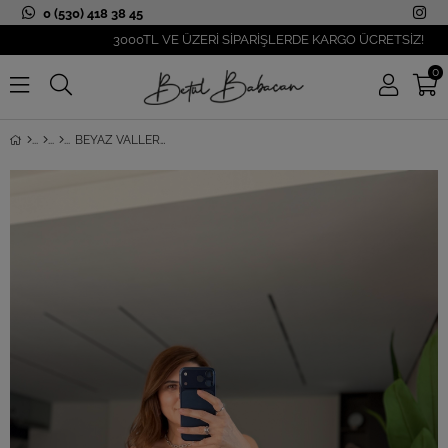
0 (530) 418 38 45
3000TL VE ÜZERİ SİPARİŞLERDE KARGO ÜCRETSİZ!
0
BEYAZ VALLERE İP ASKILI ATLET