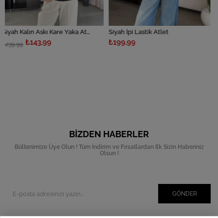
Siyah Kalın Askı Kare Yaka Atlet
Siyah İpi Lastik Atlet
Beyaz İpi Las
43,99
₺199,99
₺199,99
BIZDEN HABERLER
Bültenimize Üye Olun ! Tüm İndirim ve Fırsatlardan İlk Sizin Haberiniz
Olsun !
GÖNDER