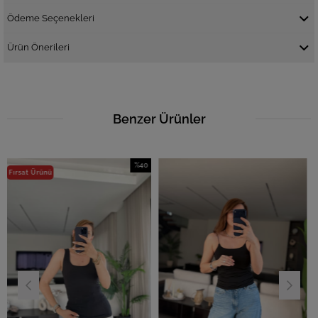
Ödeme Seçenekleri
Ürün Önerileri
Benzer Ürünler
%40
ü
İndirim
%40İndirim