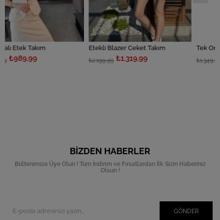
m
Etekli Blazer Ceket Takım
₺1.319,99
₺809,99
₺2.199,99
₺1.349,99
BIZDEN HABERLER
Bültenimize Üye Olun ! Tüm İndirim ve Fırsatlardan İlk Sizin Haberiniz
Olsun !
GÖNDER