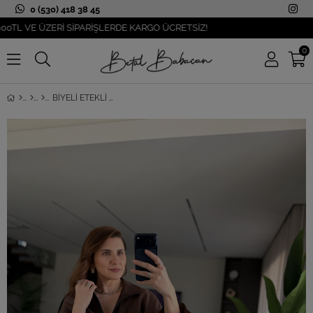
0 (530) 418 38 45
VE ÜZERİ SİPARİŞLERDE KARGO ÜCRETSİZ!
0
BIYELI ETEKLI TAKIM