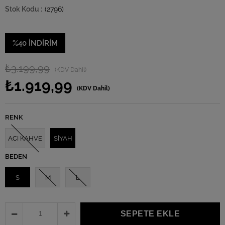
(2796)
%
40
İNDIRIM
₺3.199,99
(KDV Dahil)
₺1.919,99
(KDV Dahil)
RENK
ACI KAHVE
SİYAH
BEDEN
S
M
L