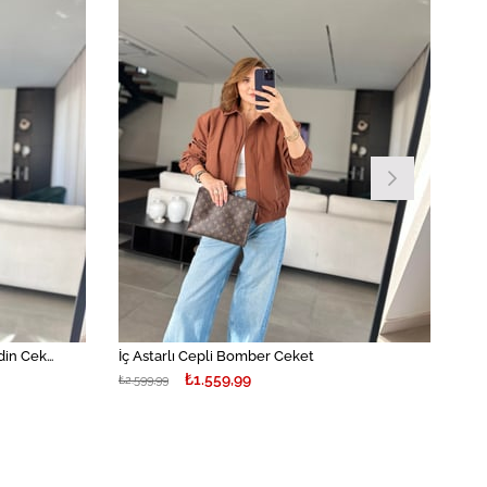
Kahverengi Leopar Desenli Gabardin Ceket
İç Astarlı Cepli Bomber Ceket
₺1.559,99
₺2.599,99