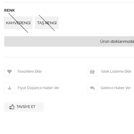
RENK
KAHVERENGİ
TAŞ RENGİ
Ürün stoklarımızda
Favorilere Ekle
İstek Listeme Ekle
Fiyat Düşünce Haber Ver
Gelince Haber Ver
TAVSIYE ET