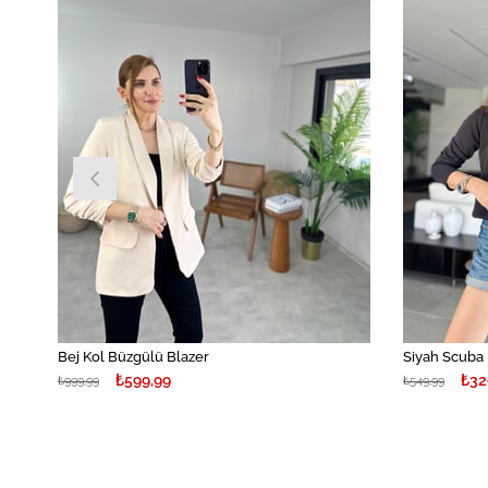
Bej Kol Büzgülü Blazer
Siyah Scuba
₺599,99
₺32
₺999,99
₺549,99