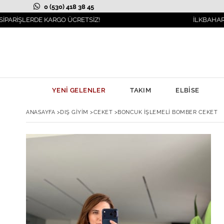
0 (530) 418 38 45
DE KARGO ÜCRETSİZ!
İLKBAHAR MODASI YA
YENİ GELENLER
TAKIM
ELBİSE
ANASAYFA
>
DIŞ GİYİM
>
CEKET
>
BONCUK İŞLEMELI BOMBER CEKET