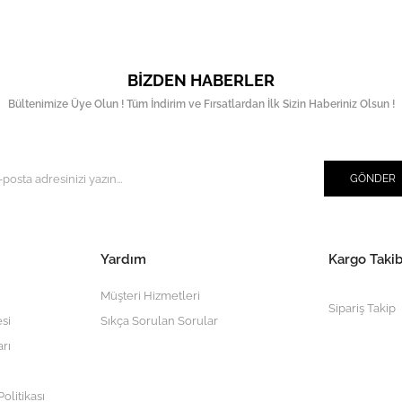
BIZDEN HABERLER
Bültenimize Üye Olun ! Tüm İndirim ve Fırsatlardan İlk Sizin Haberiniz Olsun !
GÖNDER
Yardım
Kargo Takib
Müşteri Hizmetleri
Sipariş Takip
si
Sıkça Sorulan Sorular
arı
olitikası