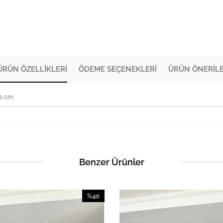
ÜRÜN ÖZELLIKLERI
ÖDEME SEÇENEKLERI
ÜRÜN ÖNERILE
72 cm
Benzer Ürünler
%40
İndirim
%40İndirim