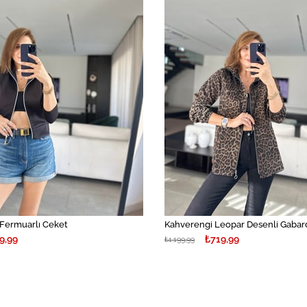
 Fermuarlı Ceket
9,99
₺719,99
₺1.199,99