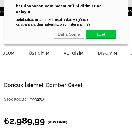
betulbabacan.com masaüstü bildirimlerine
ekleyin.
NIBAŞINIZDA!
3000TL VE ÜZERİ SİPARİŞLE
betulbabacan.com özel fırsatlardan ve güncel
kampanyalardan haberiniz olsun ister misiniz?
Daha Sonra
Evet
TULUM
ÜST GİYİM
ALT GİYİM
DIŞ GİYİM
Boncuk İşlemeli Bomber Ceket
(999271)
₺2.989,99
(KDV Dahil)