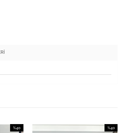
RI
%40
%40