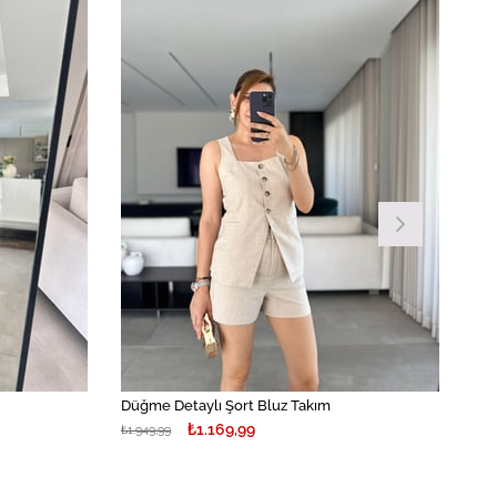
İndirim
İndirim
%40İndirim
%40İndirim
Düğme Detaylı Şort Bluz Takım
₺1.169,99
₺1.949,99