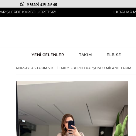
0 (530) 418 38 45
 KARGO ÜCRETSİZ!
İLKBAHAR MODASI YANI
YENİ GELENLER
TAKIM
ELBİSE
ANASAYFA
>
TAKIM
>
İKİLİ TAKIM
>
BORDO KAPŞONLU MILANO TAKIM