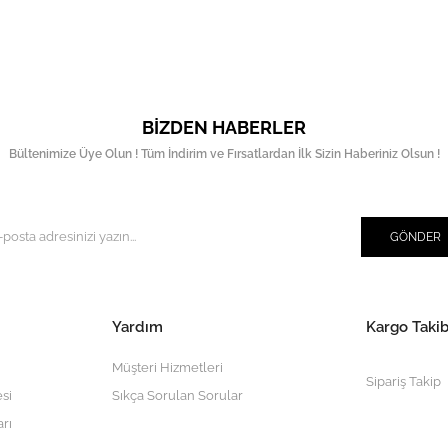
BIZDEN HABERLER
Bültenimize Üye Olun ! Tüm İndirim ve Fırsatlardan İlk Sizin Haberiniz Olsun !
GÖNDER
Yardım
Kargo Takib
Müşteri Hizmetleri
Sipariş Takip
si
Sıkça Sorulan Sorular
arı