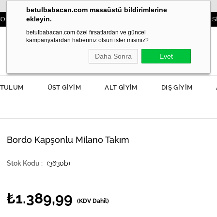
betulbabacan.com masaüstü bildirimlerine
ekleyin.
BAŞINIZDA!
3000TL VE ÜZERİ SİPARİŞLERD
betulbabacan.com özel fırsatlardan ve güncel
kampanyalardan haberiniz olsun ister misiniz?
Daha Sonra
Evet
TULUM
ÜST GİYİM
ALT GİYİM
DIŞ GİYİM
Bordo Kapşonlu Milano Takım
(3630b)
₺1.389,99
(KDV Dahil)