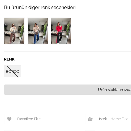
Bu ürünün diğer renk seçenekleri.
Tükendi
Tükendi
Tükendi
RENK
BORDO
Ürün stoklarımızda
Favorilere Ekle
İstek Listeme Ekle