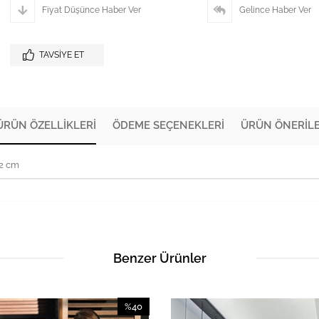
Fiyat Düşünce Haber Ver
Gelince Haber Ver
TAVSIYE ET
ÜRÜN ÖZELLIKLERI
ÖDEME SEÇENEKLERI
ÜRÜN ÖNERILE
72 cm
Benzer Ürünler
%40