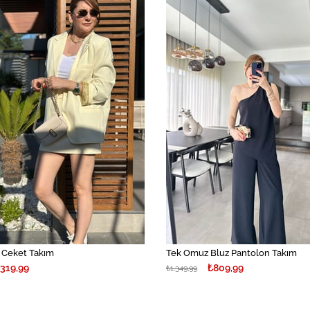
İndirim
%40İndirim
r Ceket Takım
Tek Omuz Bluz Pantolon Takım
.319,99
₺809,99
₺1.349,99