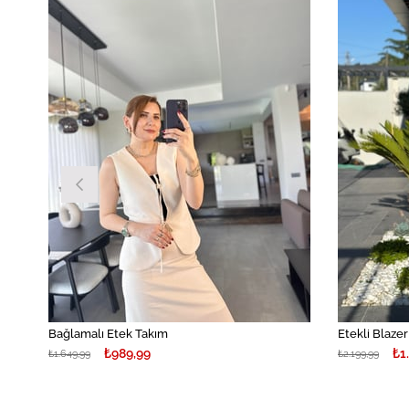
İndirim
%40İndirim
Bağlamalı Etek Takım
Etekli Blaze
₺989,99
₺1
₺1.649,99
₺2.199,99