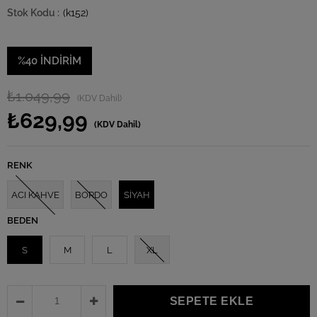
(k152)
%
40
İNDIRIM
₺1.049,99
(KDV Dahil)
₺629,99
(KDV Dahil)
RENK
ACI KAHVE
BORDO
SİYAH
BEDEN
S
M
L
XL