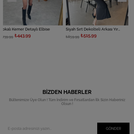
Detaylı Elbise
Siyah Sırt Dekolteli Arkası Yırtmaçlı Elbise
Apoletli Kargo 
,99
₺515,99
₺959
₺859,99
₺1.599,99
BIZDEN HABERLER
Bültenimize Üye Olun ! Tüm İndirim ve Fırsatlardan İlk Sizin Haberiniz
Olsun !
GÖNDER