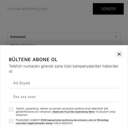
GÖNDER
Kurumsal
Müşteri İlişkileri
Yardım
BÜLTENE ABONE OL
Kargo Takibi
Telefon numaranı girerek sana özel kampanyalardan haberdar
ol.
Sosyal Medya
Tanıtım, pazarlama, reklam ve benzeri amaçlarla tarafıma ticari elektronik ileti
© 2019
betulbabacan
.com
- Tüm Hakları Saklıdır.
gönderilmesine izin veriyorum.
'ni okudum onay
Elektronik Ticari İleti Aydınlatma Metni
veriyorum.
Paylaştığım bilgilerin
KVKK kapsamında tarafınızca korunmasını, sms ve WhatsApp
kabul ediyorum.
üzerinden bilgilendirmeleri almayı