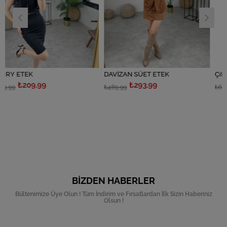
DAVİZAN SÜET ETEK
Çift Kemerli Pilisel
9
₺293,99
₺413,99
₺489,99
₺689,99
BIZDEN HABERLER
Bültenimize Üye Olun ! Tüm İndirim ve Fırsatlardan İlk Sizin Haberiniz
Olsun !