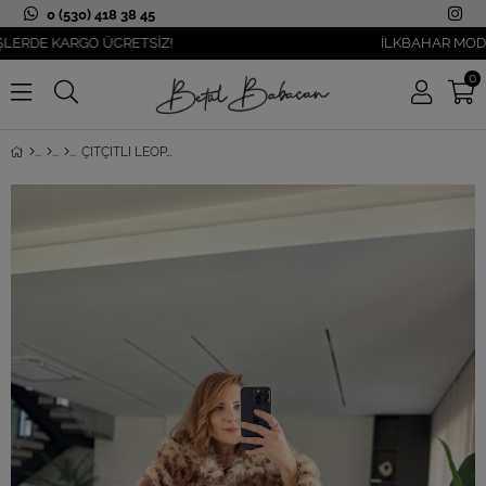
0 (530) 418 38 45
DE KARGO ÜCRETSİZ!
İLKBAHAR MODASI YA
0
ÇITÇITLI LEOPAR DESENLI KÜRK