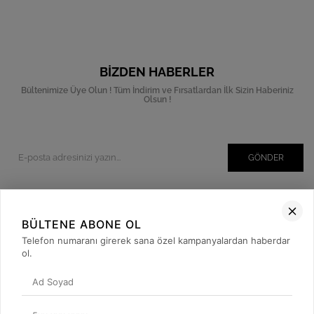
BIZDEN HABERLER
Bültenimize Üye Olun ! Tüm İndirim ve Fırsatlardan İlk Sizin Haberiniz
Olsun !
GÖNDER
BÜLTENE ABONE OL
Kurumsal
Telefon numaranı girerek sana özel kampanyalardan haberdar
Müşteri İlişkileri
ol.
Yardım
Kargo Takibi
Sosyal Medya