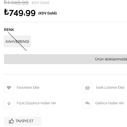
₺1.249,99
(KDV Dahil)
₺749,99
(KDV Dahil)
RENK
KAHVERENGİ
Ürün stoklarımızda
Favorilere Ekle
İstek Listeme Ekle
Fiyat Düşünce Haber Ver
Gelince Haber Ver
TAVSIYE ET