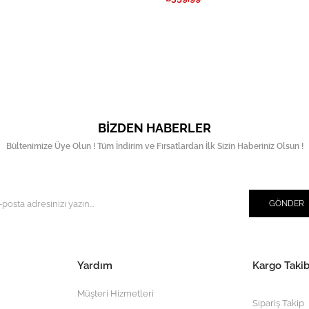
BIZDEN HABERLER
Bültenimize Üye Olun ! Tüm İndirim ve Fırsatlardan İlk Sizin Haberiniz Olsun !
GÖNDER
Yardım
Kargo Takib
Müşteri Hizmetleri
Sipariş Takip