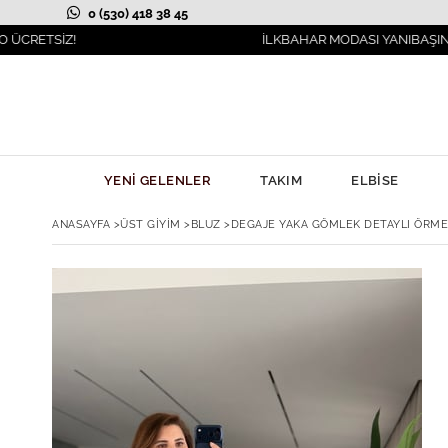
0 (530) 418 38 45
Z!
İLKBAHAR MODASI YANIBAŞINIZDA!
YENİ GELENLER
TAKIM
ELBİSE
ANASAYFA
>
ÜST GİYİM
>
BLUZ
>
DEGAJE YAKA GÖMLEK DETAYLI ÖRME