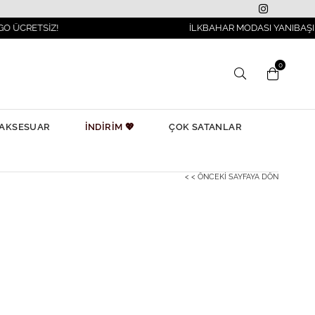
İZ!
İLKBAHAR MODASI YANIBAŞINIZDA!
0
AKSESUAR
İNDİRİM 💖
ÇOK SATANLAR
< < ÖNCEKI SAYFAYA DÖN