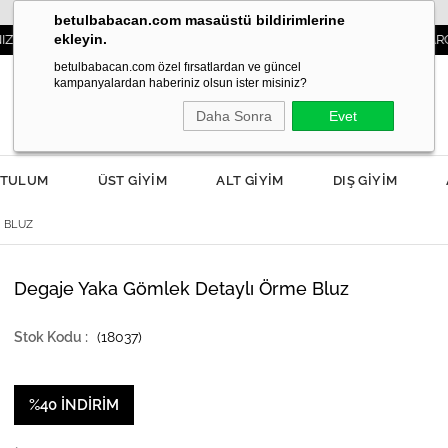
betulbabacan.com masaüstü bildirimlerine
ekleyin.
3000TL VE ÜZERİ SİPARİŞLERDE KARGO ÜCRETS
betulbabacan.com özel fırsatlardan ve güncel
kampanyalardan haberiniz olsun ister misiniz?
Daha Sonra
Evet
TULUM
ÜST GİYİM
ALT GİYİM
DIŞ GİYİM
 BLUZ
Degaje Yaka Gömlek Detaylı Örme Bluz
(18037)
%
40
İNDIRIM