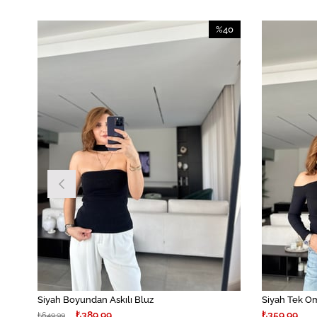
40
%40
irim
İndirim
İndirim
%40İndirim
Siyah Boyundan Askılı Bluz
Siyah Tek Om
₺389,99
₺359,99
₺649,99