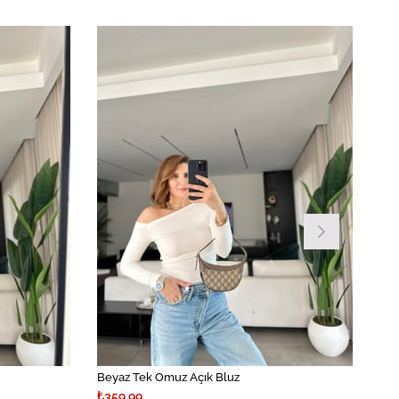
Beyaz Tek Omuz Açık Bluz
₺359,99