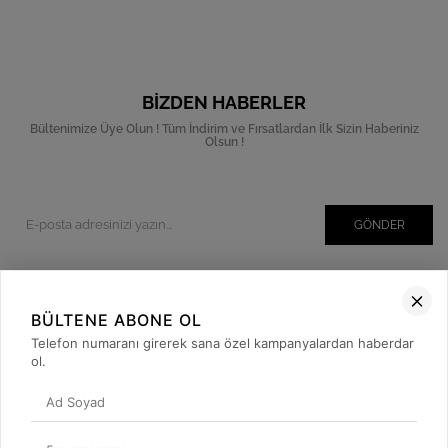
BIZDEN HABERLER
Bültenimize Üye Olun ! Tüm İndirim ve Fırsatlardan İlk Sizin Haberiniz
Olsun !
GÖNDER
BÜLTENE ABONE OL
Kurumsal
Telefon numaranı girerek sana özel kampanyalardan haberdar
Müşteri İlişkileri
ol.
Yardım
Kargo Takibi
Sosyal Medya