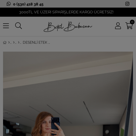
0 (530) 418 38 45
3000TL VE ÜZERİ SİPARİŞLERDE KARGO ÜCRETSİZ!
0
DESENLI ETEK UCU DANTELLI KAT KAT ETEK