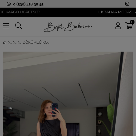
0 (530) 418 38 45
ARGO ÜCRETSİZ!
İLKBAHAR MODASI YANIB
0
DÖKÜMLÜ KOLSUZ BUZZY ELBISE