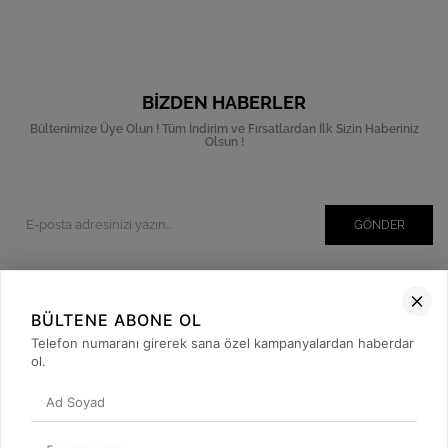
BIZDEN HABERLER
Bültenimize Üye Olun ! Tüm İndirim ve Fırsatlardan İlk Sizin Haberiniz
Olsun !
GÖNDER
BÜLTENE ABONE OL
Kurumsal
Telefon numaranı girerek sana özel kampanyalardan haberdar
Müşteri İlişkileri
ol.
Yardım
Kargo Takibi
Sosyal Medya