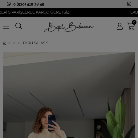
0 (530) 418 38 45
İPARİŞLERDE KARGO ÜCRETSİZ!
İLKBAHAR 
0
EKRU SALAS SILYA BLUZ