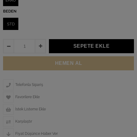
EKRU
BEDEN
STD
Telefonla Sipariş
Favorilere Ekle
İstek Listeme Ekle
Karşılaştır
Fiyat Düşünce Haber Ver