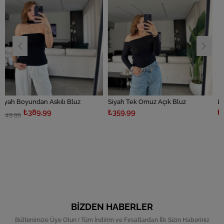
Askılı Bluz
Siyah Tek Omuz Açık Bluz
Lacivert Tek Omu
99
₺359,99
₺359,99
BIZDEN HABERLER
Bültenimize Üye Olun ! Tüm İndirim ve Fırsatlardan İlk Sizin Haberiniz