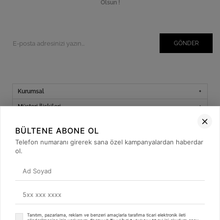
Olsun !
GÖNDER
Kurumsal
Müşteri İlişkileri
Yardım
BÜLTENE ABONE OL
Kargo Takibi
Telefon numaranı girerek sana özel kampanyalardan haberdar
ol.
Sosyal Medya
Tanıtım, pazarlama, reklam ve benzeri amaçlarla tarafıma ticari elektronik ileti