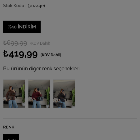
(70244e)
%
40
İNDIRIM
₺699,99
(KDV Dahil)
₺419,99
(KDV Dahil)
Bu ürünün diğer renk seçenekleri.
Tükendi
Tükendi
RENK