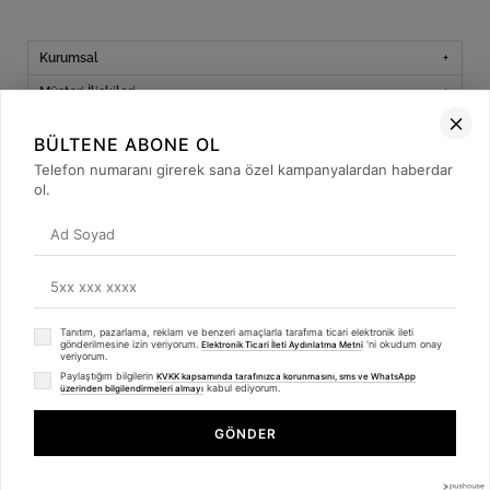
Kurumsal
Müşteri İlişkileri
Yardım
BÜLTENE ABONE OL
Kargo Takibi
Telefon numaranı girerek sana özel kampanyalardan haberdar
ol.
Sosyal Medya
Tanıtım, pazarlama, reklam ve benzeri amaçlarla tarafıma ticari elektronik ileti
© 2019
betulbabacan
.com
- Tüm Hakları Saklıdır.
gönderilmesine izin veriyorum.
'ni okudum onay
Elektronik Ticari İleti Aydınlatma Metni
veriyorum.
Paylaştığım bilgilerin
KVKK kapsamında tarafınızca korunmasını, sms ve WhatsApp
kabul ediyorum.
üzerinden bilgilendirmeleri almayı
GÖNDER
Anasayfa
Favorilerim
Sepetim
Üye Girişi