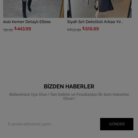
etaylı Elbise
Siyah Sırt Dekolteli Arkası Yırtmaçlı Elbise
Apoletli Kargo C
99
₺515,99
₺959,
₺859,99
₺1.599,99
BIZDEN HABERLER
Bültenimize Üye Olun ! Tüm İndirim ve Fırsatlardan İlk Sizin Haberiniz
Olsun !
GÖNDER