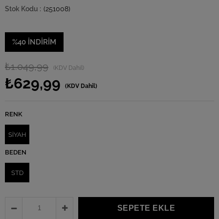
(251008)
%
40
İNDIRIM
₺1.049,99
(KDV Dahil)
₺629,99
(KDV Dahil)
RENK
SİYAH
BEDEN
STD