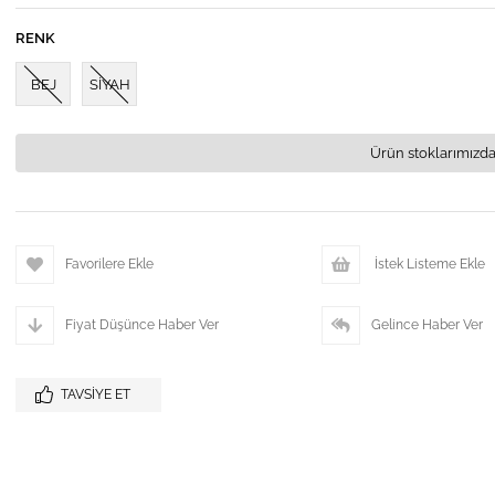
RENK
BEJ
SİYAH
Ürün stoklarımızda
Favorilere Ekle
İstek Listeme Ekle
Fiyat Düşünce Haber Ver
Gelince Haber Ver
TAVSIYE ET