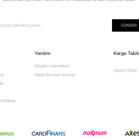
GÖNDER
Yardım
Kargo Takib
Müşteri Hizmetleri
Sipariş Takip
si
Sıkça Sorulan Sorular
arı
olitikası