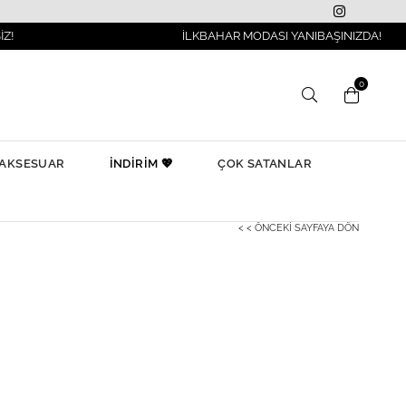
İLKBAHAR MODASI YANIBAŞINIZDA!
0
AKSESUAR
İNDİRİM 💖
ÇOK SATANLAR
< < ÖNCEKI SAYFAYA DÖN