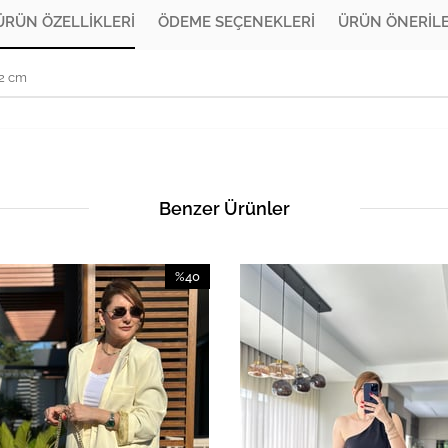
ÜRÜN ÖZELLIKLERI
ÖDEME SEÇENEKLERI
ÜRÜN ÖNERILE
72 cm
Benzer Ürünler
%40
İndirim
%40İndirim