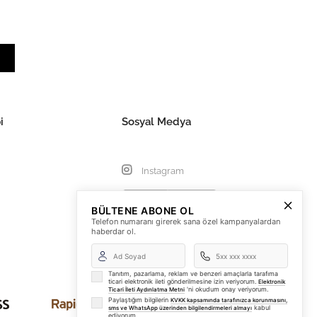
i
Sosyal Medya
Instagram
BÜLTENE ABONE OL
Telefon numaranı girerek sana özel kampanyalardan
haberdar ol.
Tanıtım, pazarlama, reklam ve benzeri amaçlarla tarafıma
ticari elektronik ileti gönderilmesine izin veriyorum.
Elektronik
'ni okudum onay veriyorum.
Ticari İleti Aydınlatma Metni
Paylaştığım bilgilerin
KVKK kapsamında tarafınızca korunmasını,
kabul
sms ve WhatsApp üzerinden bilgilendirmeleri almayı
ediyorum.