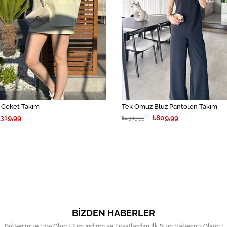
r Ceket Takım
Tek Omuz Bluz Pantolon Takım
.319,99
₺809,99
₺1.349,99
BIZDEN HABERLER
Bültenimize Üye Olun ! Tüm İndirim ve Fırsatlardan İlk Sizin Haberiniz Olsun !