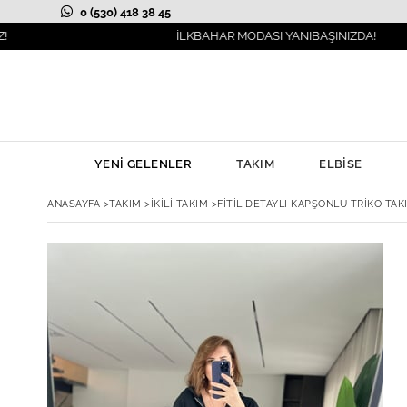
0 (530) 418 38 45
İLKBAHAR MODASI YANIBAŞINIZDA!
YENİ GELENLER
TAKIM
ELBİSE
ANASAYFA
>
TAKIM
>
İKİLİ TAKIM
>
FITIL DETAYLI KAPŞONLU TRIKO TAK