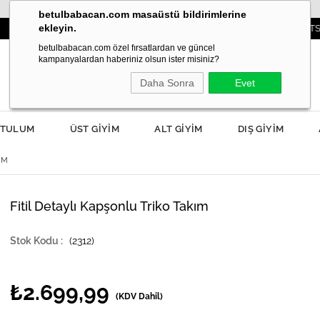
betulbabacan.com masaüstü bildirimlerine
ekleyin.
3000TL VE ÜZERİ SİPARİŞLERDE KARGO ÜCRETSİZ!
betulbabacan.com özel fırsatlardan ve güncel
kampanyalardan haberiniz olsun ister misiniz?
Daha Sonra
Evet
TULUM
ÜST GİYİM
ALT GİYİM
DIŞ GİYİM
IM
Fitil Detaylı Kapşonlu Triko Takım
(2312)
₺2.699,99
(KDV Dahil)