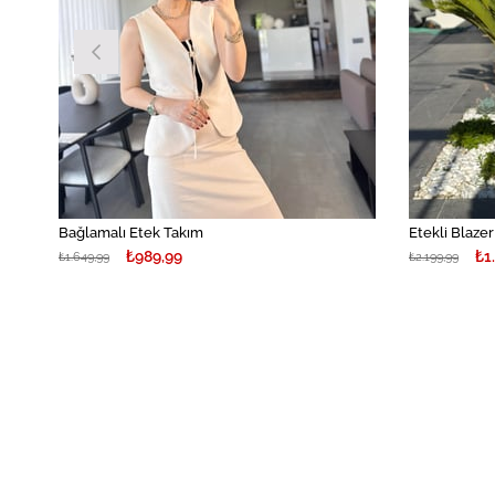
Bağlamalı Etek Takım
Etekli Blaze
₺989,99
₺1
₺1.649,99
₺2.199,99