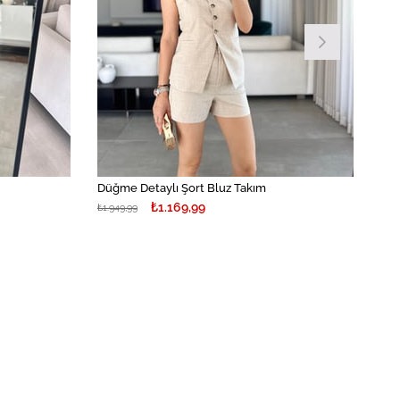
Düğme Detaylı Şort Bluz Takım
₺1.169,99
₺1.949,99