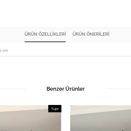
ÜRÜN ÖZELLIKLERI
ÜRÜN ÖNERILERI
72 cm
Benzer Ürünler
%40
İndirim
%40İndirim