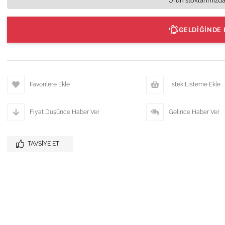
Ürün stoklarımızda
GELDİĞİNDE 
Favorilere Ekle
İstek Listeme Ekle
Fiyat Düşünce Haber Ver
Gelince Haber Ver
TAVSIYE ET