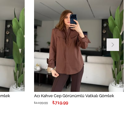
ömlek
Acı Kahve Cep Görünümlü Vatkalı Gömlek
₺719,99
₺1.199,99