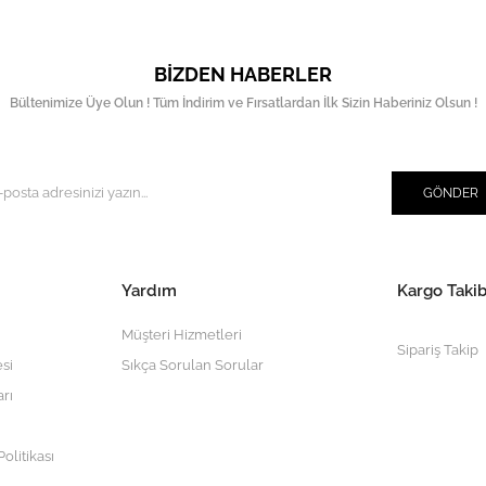
BIZDEN HABERLER
Bültenimize Üye Olun ! Tüm İndirim ve Fırsatlardan İlk Sizin Haberiniz Olsun !
GÖNDER
Yardım
Kargo Takib
Müşteri Hizmetleri
Sipariş Takip
si
Sıkça Sorulan Sorular
arı
olitikası