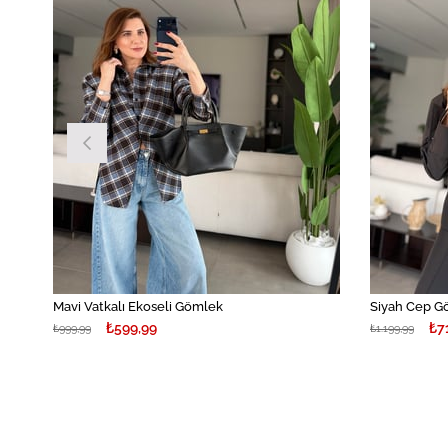
Mavi Vatkalı Ekoseli Gömlek
Siyah Cep G
₺599,99
₺7
₺999,99
₺1.199,99