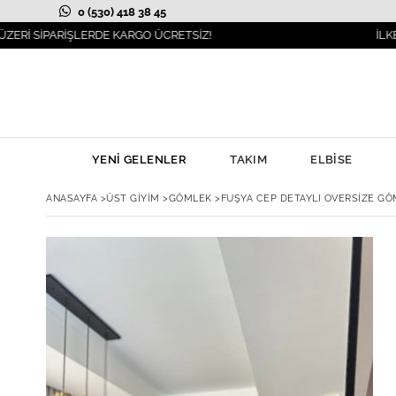
0 (530) 418 38 45
PARİŞLERDE KARGO ÜCRETSİZ!
İLKBAHAR MO
YENİ GELENLER
TAKIM
ELBİSE
ANASAYFA
>
ÜST GİYİM
>
GÖMLEK
>
FUŞYA CEP DETAYLI OVERSIZE G