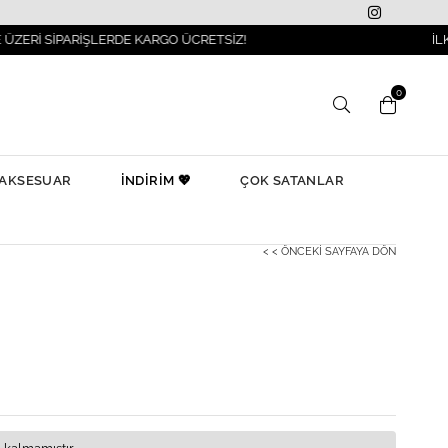
PARİŞLERDE KARGO ÜCRETSİZ!
İLKBAHAR M
0
AKSESUAR
İNDİRİM 💖
ÇOK SATANLAR
< < ÖNCEKI SAYFAYA DÖN