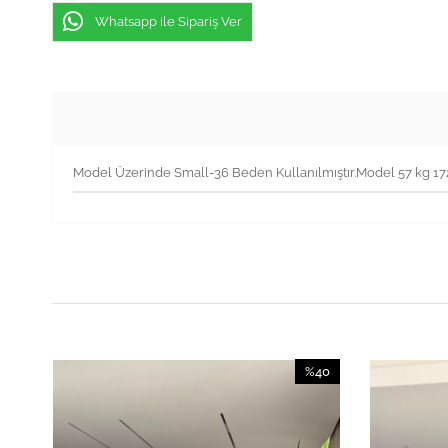
Whatsapp ile Sipariş Ver
Model Üzerinde Small-36 Beden Kullanılmıştır.Model 57 kg 1
40
%40
irim
İndirim
İndirim
%40İndirim