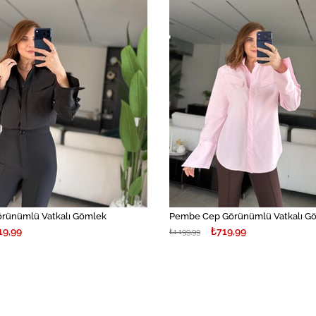
örünümlü Vatkalı Gömlek
Pembe Cep Görünümlü Vatkalı G
19,99
₺719,99
₺1.199,99