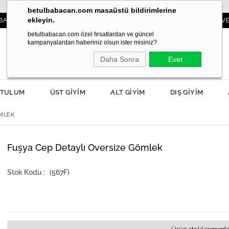
betulbabacan.com masaüstü bildirimlerine
ekleyin.
DASI YANIBAŞINIZDA!
3000TL VE ÜZERİ Sİ
betulbabacan.com özel fırsatlardan ve güncel
kampanyalardan haberiniz olsun ister misiniz?
Daha Sonra
Evet
TULUM
ÜST GİYİM
ALT GİYİM
DIŞ GİYİM
ÖMLEK
Fuşya Cep Detaylı Oversize Gömlek
(567F)