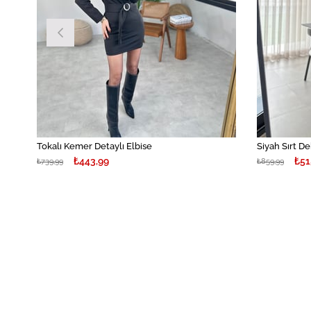
Tokalı Kemer Detaylı Elbise
Siyah Sırt De
₺443,99
₺51
₺739,99
₺859,99