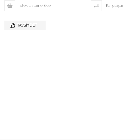
İstek Listeme Ekle
Karşılaştır
TAVSIYE ET