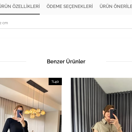
ÜRÜN ÖZELLIKLERI
ÖDEME SEÇENEKLERI
ÜRÜN ÖNERILE
72 cm
Benzer Ürünler
%40
İndirim
%40İndirim