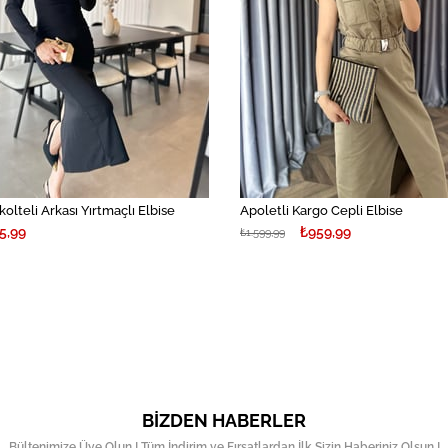
kolteli Arkası Yırtmaçlı Elbise
Apoletli Kargo Cepli Elbise
5,99
₺959,99
₺1.599,99
BIZDEN HABERLER
Bültenimize Üye Olun ! Tüm İndirim ve Fırsatlardan İlk Sizin Haberiniz Olsun !