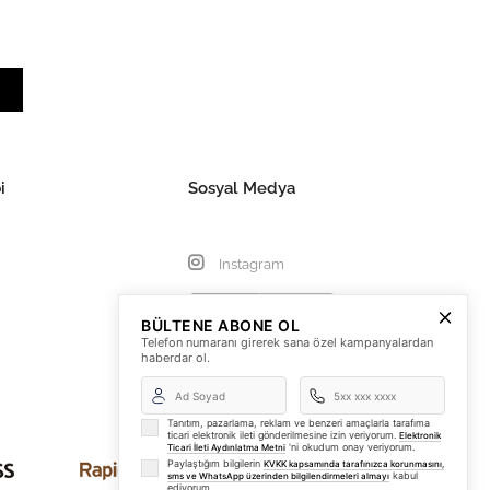
i
Sosyal Medya
Instagram
BÜLTENE ABONE OL
Telefon numaranı girerek sana özel kampanyalardan
haberdar ol.
Tanıtım, pazarlama, reklam ve benzeri amaçlarla tarafıma
ticari elektronik ileti gönderilmesine izin veriyorum.
Elektronik
'ni okudum onay veriyorum.
Ticari İleti Aydınlatma Metni
Paylaştığım bilgilerin
KVKK kapsamında tarafınızca korunmasını,
kabul
sms ve WhatsApp üzerinden bilgilendirmeleri almayı
ediyorum.