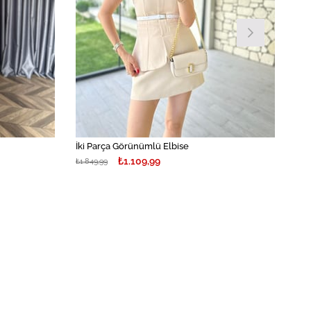
İki Parça Görünümlü Elbise
₺1.109,99
₺1.849,99