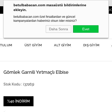
betulbabacan.com masaüstü bildirimlerine
ekleyin.
3000TL VE ÜZERİ SİPARİŞLERDE KARGO ÜCRETSİZ!
betulbabacan.com özel fırsatlardan ve güncel
kampanyalardan haberiniz olsun ister misiniz?
Daha Sonra
Evet
TULUM
ÜST GİYİM
ALT GİYİM
DIŞ GİYİM
Gömlek Garnili Yırtmaçlı Elbise
(37263)
%
40
İNDIRIM