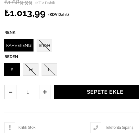
₺1.689,99
(KDV Dahil)
₺1.013,99
(KDV Dahil)
RENK
KAHVERENGİ
SİYAH
BEDEN
S
M
L
Kritik Stok
Telefonla Sipariş