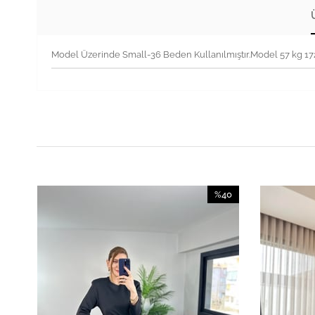
Model Üzerinde Small-36 Beden Kullanılmıştır.Model 57 kg 1
40
%40
irim
İndirim
İndirim
%40İndirim