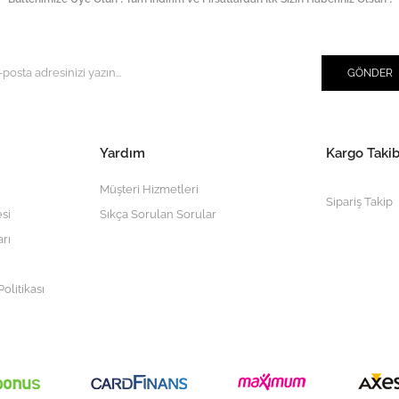
GÖNDER
Yardım
Kargo Takib
Müşteri Hizmetleri
Sipariş Takip
si
Sıkça Sorulan Sorular
arı
olitikası