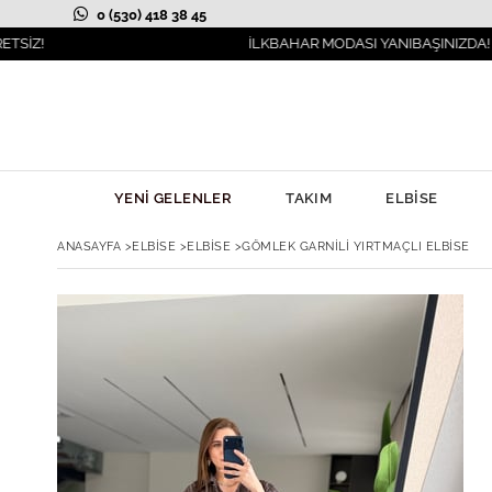
0 (530) 418 38 45
İLKBAHAR MODASI YANIBAŞINIZDA!
YENİ GELENLER
TAKIM
ELBİSE
ANASAYFA
>
ELBİSE
>
ELBİSE
>
GÖMLEK GARNILI YIRTMAÇLI ELBISE