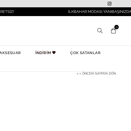
İLKBAHAR MODASI YANIBAŞINIZDA!
0
AKSESUAR
İNDİRİM 💖
ÇOK SATANLAR
< < ÖNCEKI SAYFAYA DÖN