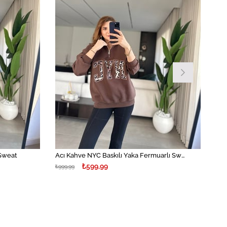
 Sweat
Acı Kahve NYC Baskılı Yaka Fermuarlı Sweat
₺599,99
₺999,99