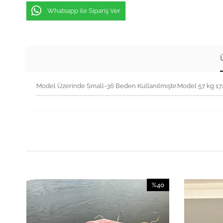
Whatsapp ile Sipariş Ver
Model Üzerinde Small-36 Beden Kullanılmıştır.Model 57 kg 1
40
%40
irim
İndirim
İndirim
%40İndirim