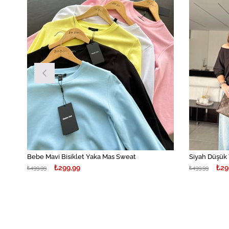
Bebe Mavi Bisiklet Yaka Mas Sweat
Siyah Düşük
₺299,99
₺29
₺499,99
₺499,99