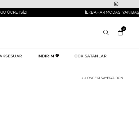
SİZ!
İLKBAHAR MODASI YANIBAŞINIZDA!
0
AKSESUAR
İNDİRİM 💖
ÇOK SATANLAR
< < ÖNCEKI SAYFAYA DÖN