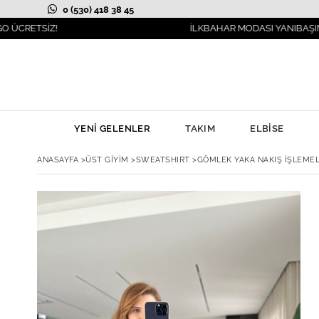
0 (530) 418 38 45
İZ!
İLKBAHAR MODASI YANIBAŞINIZDA!
YENİ GELENLER
TAKIM
ELBİSE
ANASAYFA
>
ÜST GİYİM
>
SWEATSHIRT
>
GÖMLEK YAKA NAKIŞ İŞLEMEL