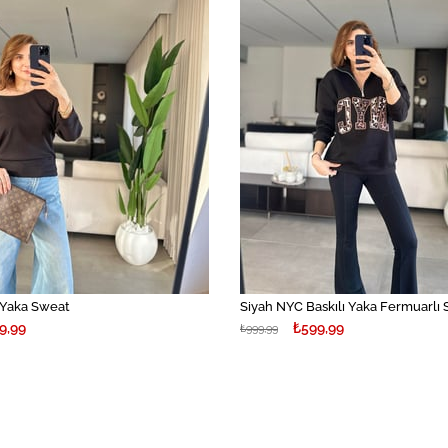
 Yaka Sweat
Siyah NYC Baskılı Yaka Fermuarlı
9,99
₺599,99
₺999,99