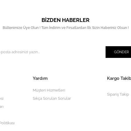
BIZDEN HABERLER
Bültenimize Üye Olun ! Tüm İndirim ve Fırsatlardan İlk Sizin Haberiniz Olsun !
GÖNDER
Yardım
Kargo Takib
Müşteri Hizmetleri
Sipariş Takip
si
Sıkça Sorulan Sorular
arı
olitikası