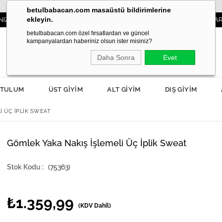
betulbabacan.com masaüstü bildirimlerine
ekleyin.
3000TL VE ÜZERİ SİPARİŞLERDE KARGO ÜCRET
betulbabacan.com özel fırsatlardan ve güncel
kampanyalardan haberiniz olsun ister misiniz?
Daha Sonra
Evet
TULUM
ÜST GİYİM
ALT GİYİM
DIŞ GİYİM
I ÜÇ İPLIK SWEAT
Gömlek Yaka Nakış İşlemeli Üç İplik Sweat
(75363)
₺1.359,99
(KDV Dahil)