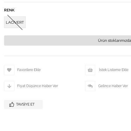
RENK
LACİVERT
Ürün stoklarımızda
Favorilere Ekle
İstek Listeme Ekle
Fiyat Düşünce Haber Ver
Gelince Haber Ver
TAVSIYE ET