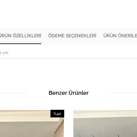
ÜRÜN ÖZELLIKLERI
ÖDEME SEÇENEKLERI
ÜRÜN ÖNERILE
72 cm
Benzer Ürünler
%40
İndirim
%40İndirim