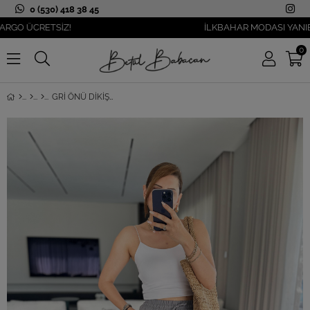
0 (530) 418 38 45
 ÜCRETSİZ!
İLKBAHAR MODASI YANIBAŞIN
0
GRI ÖNÜ DIKIŞ KETEN ŞALVAR PANTOLON