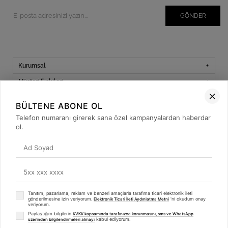
GÖNDER
Kurumsal
Müşteri İlişkileri
Yardım
BÜLTENE ABONE OL
Kargo Takibi
Telefon numaranı girerek sana özel kampanyalardan haberdar
ol.
Sosyal Medya
Tanıtım, pazarlama, reklam ve benzeri amaçlarla tarafıma ticari elektronik ileti
© 2019
betulbabacan
.com
- Tüm Hakları Saklıdır.
gönderilmesine izin veriyorum.
'ni okudum onay
Elektronik Ticari İleti Aydınlatma Metni
veriyorum.
Paylaştığım bilgilerin
KVKK kapsamında tarafınızca korunmasını, sms ve WhatsApp
kabul ediyorum.
üzerinden bilgilendirmeleri almayı