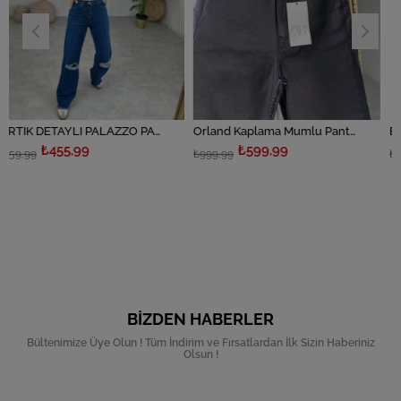
YIRTIK DETAYLI PALAZZO PANTOLON
Orland Kaplama Mumlu Pantolon
Bordo Mumlu 
5,99
₺599,99
₺599
₺999,99
₺999,99
BIZDEN HABERLER
Bültenimize Üye Olun ! Tüm İndirim ve Fırsatlardan İlk Sizin Haberiniz
Olsun !