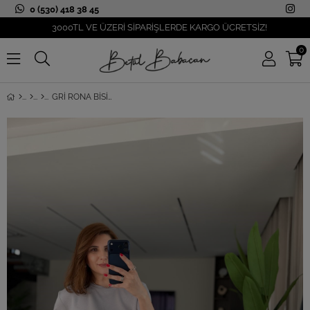
0 (530) 418 38 45
3000TL VE ÜZERİ SİPARİŞLERDE KARGO ÜCRETSİZ!
0
GRI RONA BISIKLET YAKA OYS TAKIM