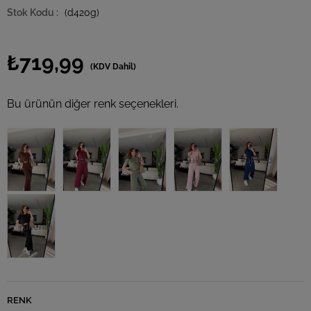
(d420g)
₺719,99
(KDV Dahil)
Bu ürünün diğer renk seçenekleri.
Tükendi
Tükendi
Tükendi
Tükendi
Tükendi
Tükendi
RENK