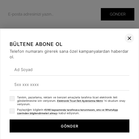
GÖNDER
BÜLTENE ABONE OL
Kurumsal
Telefon numaranı girerek sana özel kampanyalardan haberdar
Müşteri İlişkileri
ol.
Yardım
Kargo Takibi
Sosyal Medya
Tanıtım, pazarlama, reklam ve benzeri amaçlarla tarafıma ticari elektronik ileti
gönderilmesine izin veriyorum.
'ni okudum onay
Elektronik Ticari İleti Aydınlatma Metni
veriyorum.
Paylaştığım bilgilerin
KVKK kapsamında tarafınızca korunmasını, sms ve WhatsApp
kabul ediyorum.
üzerinden bilgilendirmeleri almayı
GÖNDER
© 2019
betulbabacan
.com
- Tüm Hakları Saklıdır.