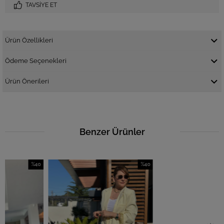
TAVSIYE ET
Ürün Özellikleri
Ödeme Seçenekleri
Ürün Önerileri
Benzer Ürünler
%40
%40
İndirim
İndirim
İ
%40İndirim
%40İndirim
%