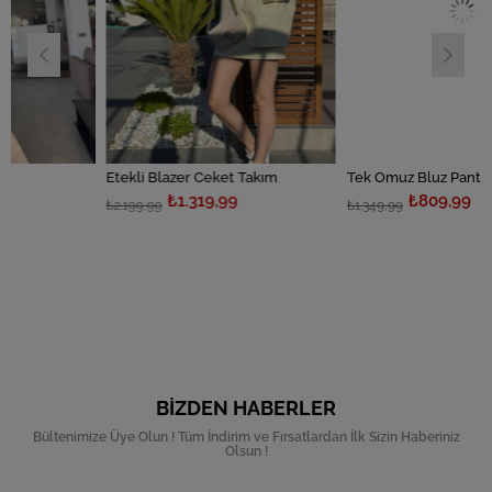
Etekli Blazer Ceket Takım
Tek Omuz Bluz Pantolon Takım
₺1.319,99
₺809,99
₺2.199,99
₺1.349,99
BIZDEN HABERLER
Bültenimize Üye Olun ! Tüm İndirim ve Fırsatlardan İlk Sizin Haberiniz
Olsun !