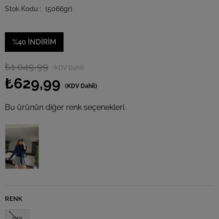
(5066gr)
%
40
İNDIRIM
₺1.049,99
(KDV Dahil)
₺629,99
(KDV Dahil)
Bu ürünün diğer renk seçenekleri.
RENK