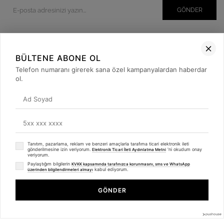
GÖNDER
BÜLTENE ABONE OL
Kurumsal
Telefon numaranı girerek sana özel kampanyalardan haberdar
Müşteri İlişkileri
ol.
Yardım
Kargo Takibi
Sosyal Medya
Tanıtım, pazarlama, reklam ve benzeri amaçlarla tarafıma ticari elektronik ileti
gönderilmesine izin veriyorum.
'ni okudum onay
Elektronik Ticari İleti Aydınlatma Metni
veriyorum.
Paylaştığım bilgilerin
KVKK kapsamında tarafınızca korunmasını, sms ve WhatsApp
kabul ediyorum.
üzerinden bilgilendirmeleri almayı
GÖNDER
© 2019
betulbabacan
.com
- Tüm Hakları Saklıdır.
Anasayfa
Favorilerim
Sepetim
Üye Girişi