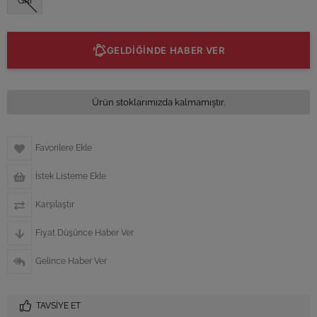
GRİ
GELDİĞİNDE HABER VER
Ürün stoklarımızda kalmamıştır.
Favorilere Ekle
İstek Listeme Ekle
Karşılaştır
Fiyat Düşünce Haber Ver
Gelince Haber Ver
TAVSIYE ET