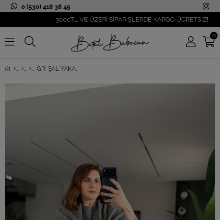
0 (530) 418 38 45
3000TL VE ÜZERİ SİPARİŞLERDE KARGO ÜCRETSİZ!
0
GRI ŞAL YAKALI MADONNA KAZAK