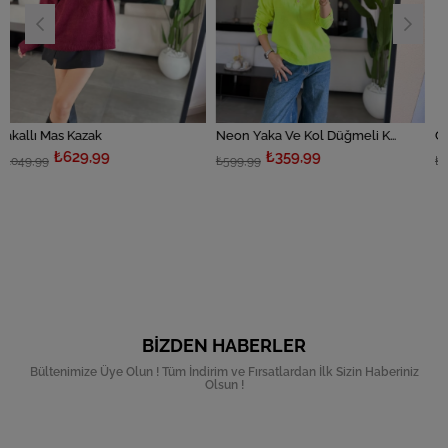
zak
Neon Yaka Ve Kol Düğmeli Kazak
,99
₺359,99
₺359,9
₺599,99
₺599,99
BIZDEN HABERLER
Bültenimize Üye Olun ! Tüm İndirim ve Fırsatlardan İlk Sizin Haberiniz
Olsun !