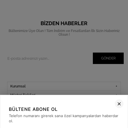
BIZDEN HABERLER
Bültenimize Üye Olun ! Tüm İndirim ve Fırsatlardan İlk Sizin Haberiniz
Olsun !
GÖNDER
Kurumsal
Müşteri İlişkileri
Yardım
BÜLTENE ABONE OL
Kargo Takibi
Telefon numaranı girerek sana özel kampanyalardan haberdar
ol.
Sosyal Medya