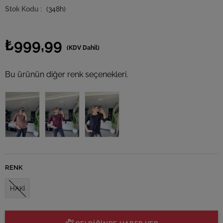
(348h)
₺999,99
(KDV Dahil)
Bu ürünün diğer renk seçenekleri.
Tükendi
RENK
HAKİ