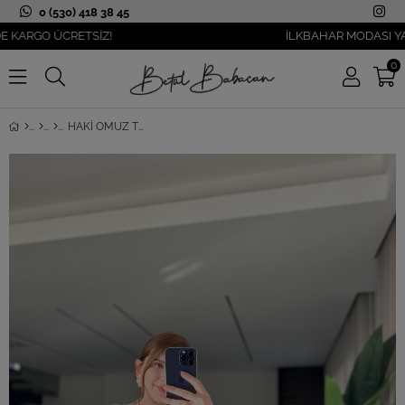
0 (530) 418 38 45
RGO ÜCRETSİZ!
İLKBAHAR MODASI YANIBAŞ
0
HAKI OMUZ TOKALI SALAŞ BLUZ