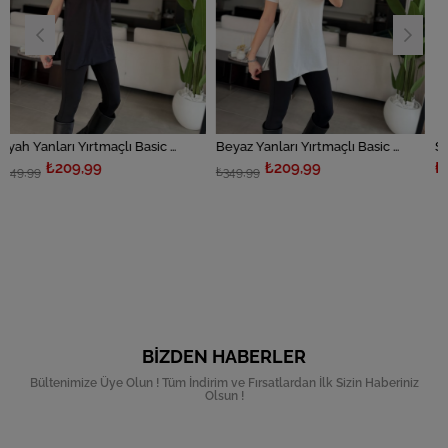
Siyah Yanları Yırtmaçlı Basic T-shirt
Beyaz Yanları Yırtmaçlı Basic T-shirt
Siyah Versa Bas
9,99
₺209,99
₺279,99
₺349,99
BIZDEN HABERLER
Bültenimize Üye Olun ! Tüm İndirim ve Fırsatlardan İlk Sizin Haberiniz
Olsun !