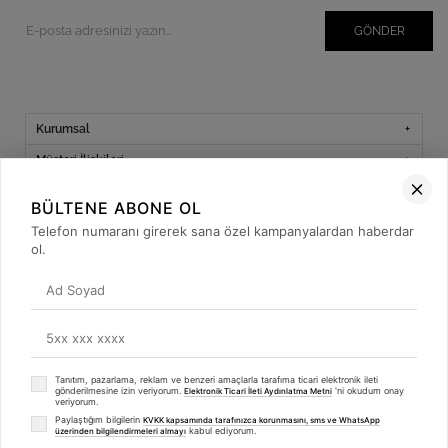
GÖNDER
Kurumsal
Müşteri İlişkileri
Yardım
BÜLTENE ABONE OL
Kargo Takibi
Telefon numaranı girerek sana özel kampanyalardan haberdar
ol.
Sosyal Medya
Tanıtım, pazarlama, reklam ve benzeri amaçlarla tarafıma ticari elektronik ileti
© 2019
betulbabacan
.com
- Tüm Hakları Saklıdır.
gönderilmesine izin veriyorum.
'ni okudum onay
Elektronik Ticari İleti Aydınlatma Metni
veriyorum.
Paylaştığım bilgilerin
KVKK kapsamında tarafınızca korunmasını, sms ve WhatsApp
kabul ediyorum.
üzerinden bilgilendirmeleri almayı