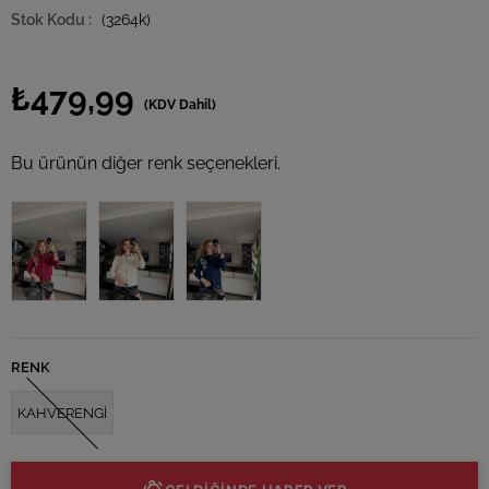
(3264k)
₺479,99
(KDV Dahil)
Bu ürünün diğer renk seçenekleri.
Tükendi
Tükendi
Tükendi
RENK
KAHVERENGİ