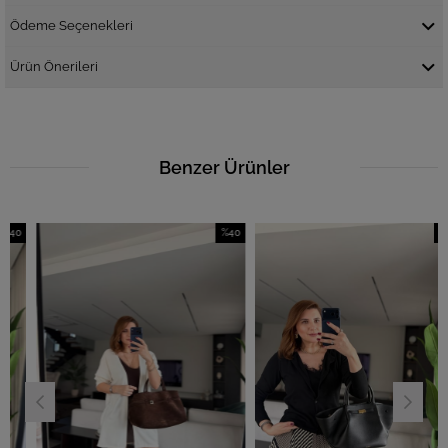
Ödeme Seçenekleri
Ürün Önerileri
Benzer Ürünler
0
%40
%40
im
İndirim
İndirim
ndirim
%40İndirim
%40İnd