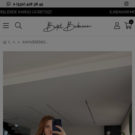
0 (530) 418 38 45
ERDE KARGO ÜCRETSİZ!
İLKBAHAR MODASI 
0
KAHVERENGI ÇIÇEK NAKIŞLI TRIKO HIRKA