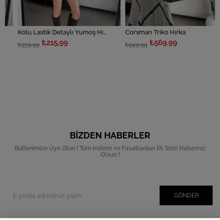
Kolu Lastik Detaylı Yumoş Hırka
Corsman Triko Hırka
₺215,99
₺569,99
₺359,99
₺949,99
BIZDEN HABERLER
Bültenimize Üye Olun ! Tüm İndirim ve Fırsatlardan İlk Sizin Haberiniz
Olsun !
GÖNDER