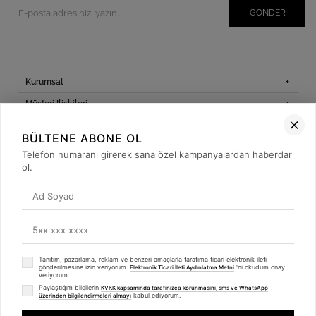
GÖNDER
Kurumsal
Müşteri İlişkileri
Yardım
BÜLTENE ABONE OL
Kargo Takibi
Telefon numaranı girerek sana özel kampanyalardan haberdar
ol.
Sosyal Medya
Tanıtım, pazarlama, reklam ve benzeri amaçlarla tarafıma ticari elektronik ileti
© 2019
betulbabacan
.com
- Tüm Hakları Saklıdır.
gönderilmesine izin veriyorum.
'ni okudum onay
Elektronik Ticari İleti Aydınlatma Metni
veriyorum.
Paylaştığım bilgilerin
KVKK kapsamında tarafınızca korunmasını, sms ve WhatsApp
kabul ediyorum.
üzerinden bilgilendirmeleri almayı