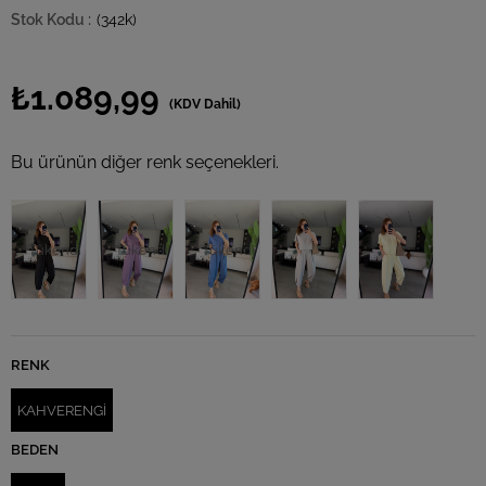
(342k)
₺1.089,99
(KDV Dahil)
Bu ürünün diğer renk seçenekleri.
Tükendi
Tükendi
Tükendi
RENK
KAHVERENGİ
BEDEN