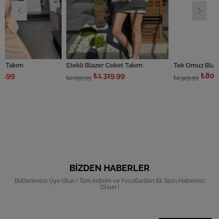
Etekli Blazer Ceket Takım
₺1.319,99
₺809,99
₺2.199,99
₺1.349,99
BIZDEN HABERLER
Bültenimize Üye Olun ! Tüm İndirim ve Fırsatlardan İlk Sizin Haberiniz
Olsun !