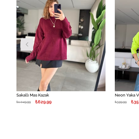
Sakallı Mas Kazak
Neon Yaka V
₺629,99
₺35
₺1.049,99
₺599,99