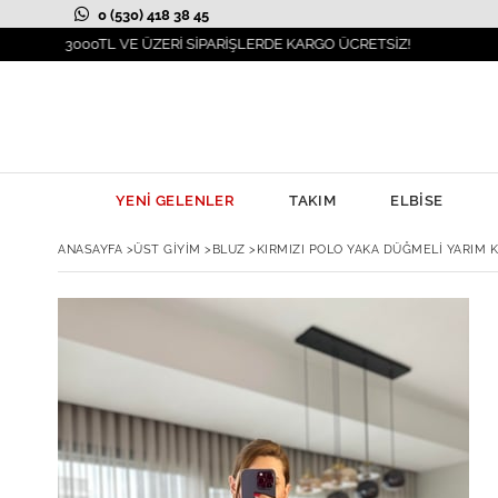
0 (530) 418 38 45
3000TL VE ÜZERİ SİPARİŞLERDE KARGO ÜCRETSİZ!
YENİ GELENLER
TAKIM
ELBİSE
ANASAYFA
>
ÜST GİYİM
>
BLUZ
>
KIRMIZI POLO YAKA DÜĞMELI YARIM 