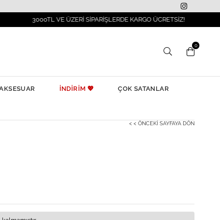
3000TL VE ÜZERİ SİPARİŞLERDE KARGO ÜCRETSİZ!
0
AKSESUAR
İNDİRİM 💖
ÇOK SATANLAR
< < ÖNCEKI SAYFAYA DÖN