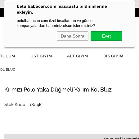
betulbabacan.com masaüstü bildirimlerine
ekleyin.
İLKBAHAR MODASI YANIBAŞINIZDA!
betulbabacan.com özel fırsatlardan ve güncel
kampanyalardan haberiniz olsun ister misiniz?
Daha Sonra
Evet
TULUM
ÜST GİYİM
ALT GİYİM
DIŞ GİYİM
KOL BLUZ
Kırmızı Polo Yaka Düğmeli Yarım Kol Bluz
(804k)