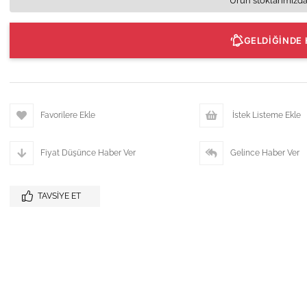
Ürün stoklarımızda
GELDİĞİNDE 
Favorilere Ekle
İstek Listeme Ekle
Fiyat Düşünce Haber Ver
Gelince Haber Ver
TAVSIYE ET