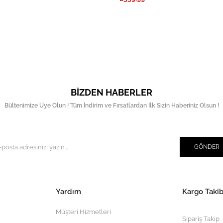
BIZDEN HABERLER
Bültenimize Üye Olun ! Tüm İndirim ve Fırsatlardan İlk Sizin Haberiniz Olsun !
GÖNDER
Yardım
Kargo Takib
Müşteri Hizmetleri
Sipariş Takip