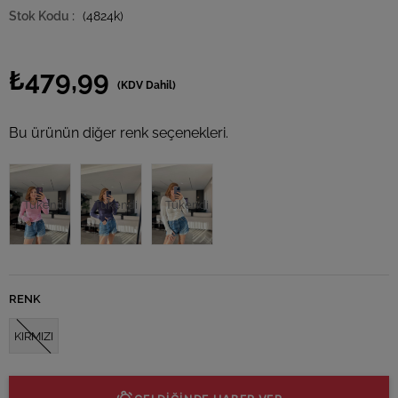
(4824k)
₺479,99
(KDV Dahil)
Bu ürünün diğer renk seçenekleri.
Tükendi
Tükendi
Tükendi
RENK
KIRMIZI