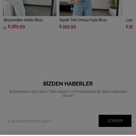
kılı Bluz
Siyah Tek Omuz Açık Bluz
Lacivert Tek Omuz 
₺359,99
₺359,99
BIZDEN HABERLER
Bültenimize Üye Olun ! Tüm İndirim ve Fırsatlardan İlk Sizin Haberiniz
Olsun !
GÖNDER