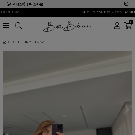
0 (530) 418 38 45
TSİZ!
İLKBAHAR MODASI YANIBAŞINIZDA!
0
KIRMIZI V YAKA PARMAK GEÇMELI BLUZ