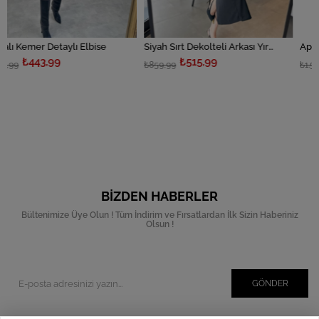
etaylı Elbise
Siyah Sırt Dekolteli Arkası Yırtmaçlı Elbise
Apoletli Kargo C
99
₺515,99
₺959,
₺859,99
₺1.599,99
BIZDEN HABERLER
Bültenimize Üye Olun ! Tüm İndirim ve Fırsatlardan İlk Sizin Haberiniz
Olsun !
GÖNDER