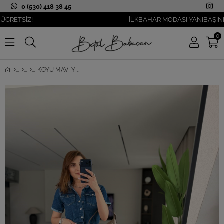
0 (530) 418 38 45
ETSİZ!
İLKBAHAR MODASI YANIBAŞINIZDA
0
KOYU MAVI YIRTMAÇ DETAYLI KISA KOLLU KOT ELBISE