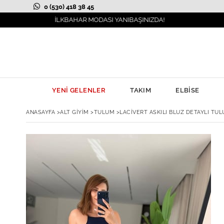
0 (530) 418 38 45
İLKBAHAR MODASI YANIBAŞINIZDA!
YENİ GELENLER
TAKIM
ELBİSE
ANASAYFA
>
ALT GİYİM
>
TULUM
>
LACIVERT ASKILI BLUZ DETAYLI TU