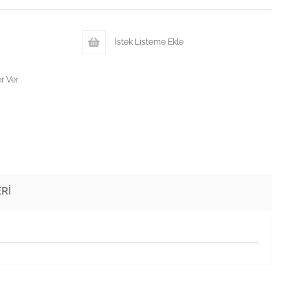
İstek Listeme Ekle
r Ver
RI