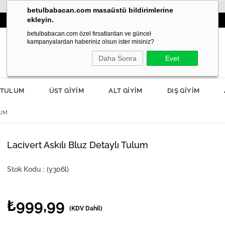
betulbabacan.com masaüstü bildirimlerine
ekleyin.
3000TL VE ÜZERİ SİPARİŞLERDE KARGO ÜCRETSİZ!
betulbabacan.com özel fırsatlardan ve güncel
kampanyalardan haberiniz olsun ister misiniz?
Daha Sonra
Evet
TULUM
ÜST GİYİM
ALT GİYİM
DIŞ GİYİM
LUM
Lacivert Askılı Bluz Detaylı Tulum
(y306l)
₺999,99
(KDV Dahil)