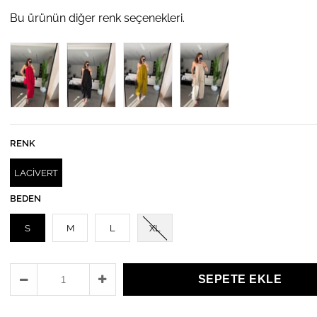
Bu ürünün diğer renk seçenekleri.
RENK
LACİVERT
BEDEN
S
M
L
XL