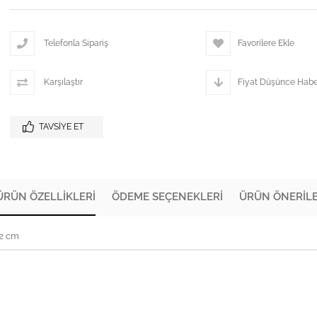
Telefonla Sipariş
Favorilere Ekle
Karşılaştır
Fiyat Düşünce Habe
TAVSIYE ET
ÜRÜN ÖZELLIKLERI
ÖDEME SEÇENEKLERI
ÜRÜN ÖNERILE
72 cm