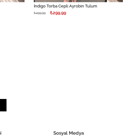
İndigo Torba Cepli Ayrobin Tulum
₺299,99
₺499,99
i
Sosyal Medya