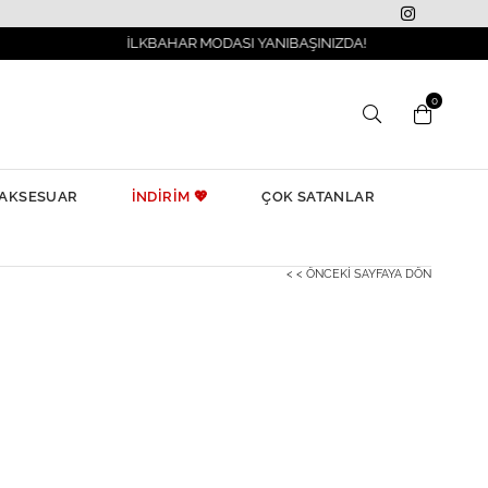
İLKBAHAR MODASI YANIBAŞINIZDA!
0
AKSESUAR
İNDİRİM 💖
ÇOK SATANLAR
< < ÖNCEKI SAYFAYA DÖN