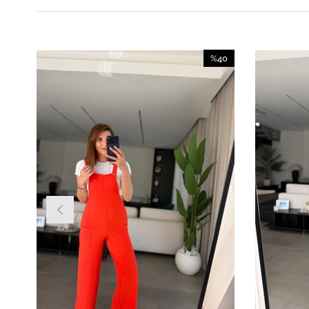
%40
İndirim
%40İndirim