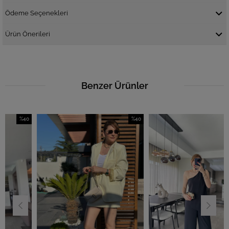
Ödeme Seçenekleri
Ürün Önerileri
Benzer Ürünler
%40
%40
%4
ndirim
İndirim
İndi
40İndirim
%40İndirim
%40