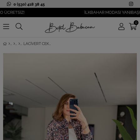
0 (530) 418 38 45
ETSİZ!
İLKBAHAR MODASI YANIBAŞINIZDA
0
LACIVERT CEKETI ETNIK DESENLI SCUBA TAKIM