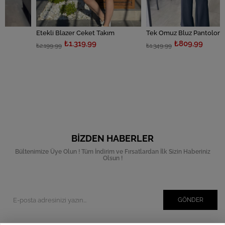
Etekli Blazer Ceket Takım
Tek Omuz Bluz Pantolon Takım
₺1.319,99
₺809,99
₺2.199,99
₺1.349,99
BIZDEN HABERLER
Bültenimize Üye Olun ! Tüm İndirim ve Fırsatlardan İlk Sizin Haberiniz
Olsun !
GÖNDER