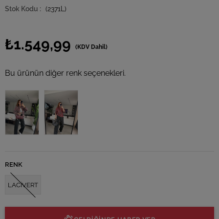
(2371L)
₺1.549,99
(KDV Dahil)
Bu ürünün diğer renk seçenekleri.
Tükendi
Tükendi
RENK
LACİVERT