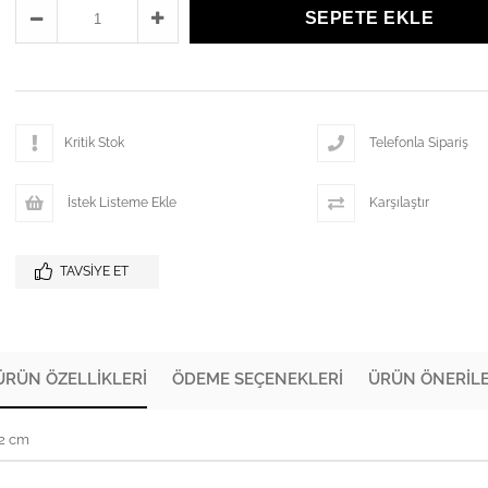
Kritik Stok
Telefonla Sipariş
İstek Listeme Ekle
Karşılaştır
TAVSIYE ET
ÜRÜN ÖZELLIKLERI
ÖDEME SEÇENEKLERI
ÜRÜN ÖNERILE
72 cm