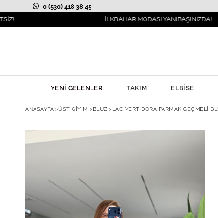
0 (530) 418 38 45
İLKBAHAR MODASI YANIBAŞINIZDA!
YENİ GELENLER
TAKIM
ELBİSE
ANASAYFA
>
ÜST GİYİM
>
BLUZ
>
LACIVERT DORA PARMAK GEÇMELI BL