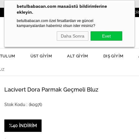
betulbabacan.com masaüstü bildirimlerine
ekleyin.
3000TL VE ÜZERİ SİPARİŞLERDE KARGO ÜCRETSİZ!
betulbabacan.com özel fırsatlardan ve güncel
kampanyalardan haberiniz olsun ister misiniz?
Daha Sonra
Evet
TULUM
ÜST GİYİM
ALT GİYİM
DIŞ GİYİM
UZ
Lacivert Dora Parmak Geçmeli Bluz
(k097l)
%
40
İNDIRIM