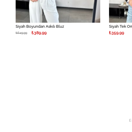
Siyah Boyundan Askılı Bluz
Siyah Tek Om
₺389,99
₺359,99
₺649,99