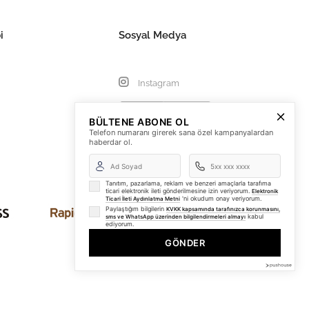
i
Sosyal Medya
Instagram
BÜLTENE ABONE OL
Telefon numaranı girerek sana özel kampanyalardan
haberdar ol.
Tanıtım, pazarlama, reklam ve benzeri amaçlarla tarafıma
ticari elektronik ileti gönderilmesine izin veriyorum.
Elektronik
'ni okudum onay veriyorum.
Ticari İleti Aydınlatma Metni
Paylaştığım bilgilerin
KVKK kapsamında tarafınızca korunmasını,
kabul
sms ve WhatsApp üzerinden bilgilendirmeleri almayı
ediyorum.
GÖNDER