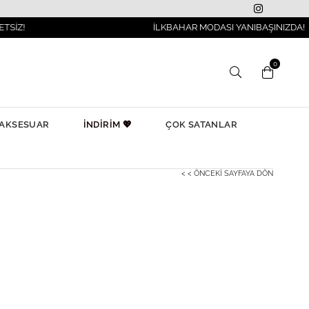
İLKBAHAR MODASI YANIBAŞINIZDA!
0
AKSESUAR
İNDİRİM 💖
ÇOK SATANLAR
< < ÖNCEKI SAYFAYA DÖN