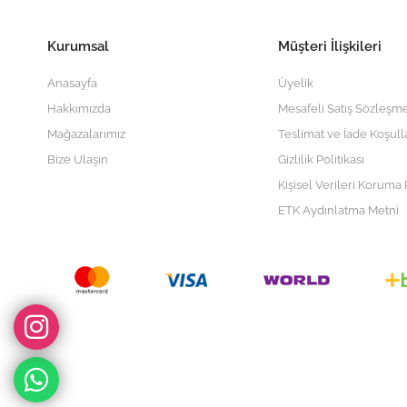
Kurumsal
Müşteri İlişkileri
Anasayfa
Üyelik
Hakkımızda
Mesafeli Satış Sözleşme
Mağazalarımız
Teslimat ve İade Koşull
Bize Ulaşın
Gizlilik Politikası
Kişisel Verileri Koruma P
ETK Aydınlatma Metni