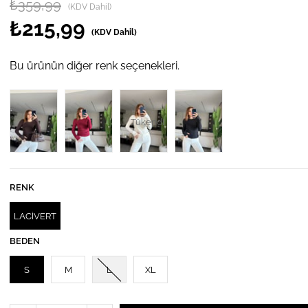
₺359,99
(KDV Dahil)
₺215,99
(KDV Dahil)
Bu ürünün diğer renk seçenekleri.
Tükendi
RENK
LACİVERT
BEDEN
S
M
L
XL